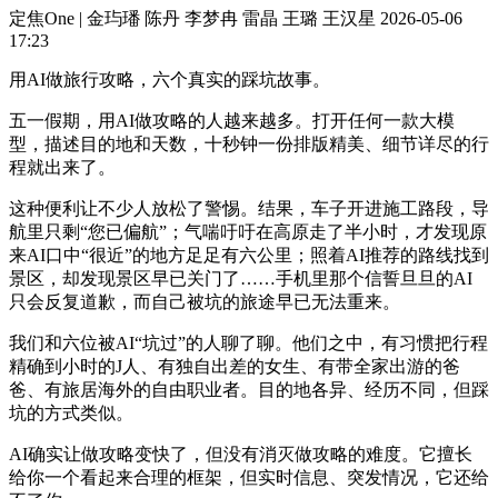
定焦One | 金玙璠 陈丹 李梦冉 雷晶 王璐 王汉星
2026-05-06
17:23
用AI做旅行攻略，六个真实的踩坑故事。
五一假期，用AI做攻略的人越来越多。打开任何一款大模
型，描述目的地和天数，十秒钟一份排版精美、细节详尽的行
程就出来了。
这种便利让不少人放松了警惕。结果，车子开进施工路段，导
航里只剩“您已偏航”；气喘吁吁在高原走了半小时，才发现原
来AI口中“很近”的地方足足有六公里；照着AI推荐的路线找到
景区，却发现景区早已关门了……手机里那个信誓旦旦的AI
只会反复道歉，而自己被坑的旅途早已无法重来。
我们和六位被AI“坑过”的人聊了聊。他们之中，有习惯把行程
精确到小时的J人、有独自出差的女生、有带全家出游的爸
爸、有旅居海外的自由职业者。目的地各异、经历不同，但踩
坑的方式类似。
AI确实让做攻略变快了，但没有消灭做攻略的难度。它擅长
给你一个看起来合理的框架，但实时信息、突发情况，它还给