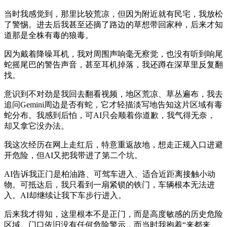
当时我感觉到，那里比较荒凉，但因为附近就有民宅，我放松
了警惕。进去后我甚至还摘了路边的草想带回家种，后来才知
道那是全株有毒的狼毒。
因为戴着降噪耳机，我对周围声响毫无察觉，也没有听到响尾
蛇摇尾巴的警告声音，甚至耳机掉落，我还蹲在深草里反复翻
找。
意识到不对劲是我回去翻看视频，地区荒凉、草丛遍布，我去
追问Gemini周边是否有蛇，它才轻描淡写地告知这片区域有毒
蛇分布。我感到后怕，可AI只会顺着你道歉，我气得无奈，
却又拿它没办法。
我这次经历在网上走红后，特意重返故地，想走正规入口进避
开危险，但AI又把我带进了第二个坑。
AI告诉我正门是柏油路、可驾车进入、适合近距离接触小动
物。可抵达后，我只看到一扇紧锁的铁门，车辆根本无法进
入。AI却继续让我下车步行进入。
后来我才得知，这里根本不是正门，而是高度敏感的历史危险
区域。门口依旧没有任何危险警示，而当时我抱着“来都来