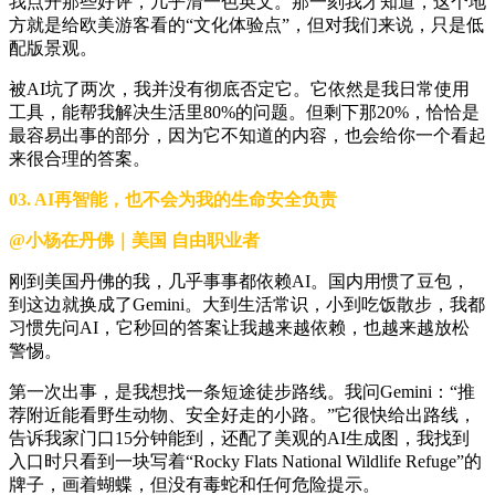
我点开那些好评，几乎清一色英文。那一刻我才知道，这个地
方就是给欧美游客看的“文化体验点”，但对我们来说，只是低
配版景观。
被AI坑了两次，我并没有彻底否定它。它依然是我日常使用
工具，能帮我解决生活里80%的问题。但剩下那20%，恰恰是
最容易出事的部分，因为它不知道的内容，也会给你一个看起
来很合理的答案。
03. AI再智能，也不会为我的生命安全负责
@小杨在丹佛｜美国 自由职业者
刚到美国丹佛的我，几乎事事都依赖AI。国内用惯了豆包，
到这边就换成了Gemini。大到生活常识，小到吃饭散步，我都
习惯先问AI，它秒回的答案让我越来越依赖，也越来越放松
警惕。
第一次出事，是我想找一条短途徒步路线。我问Gemini：“推
荐附近能看野生动物、安全好走的小路。”它很快给出路线，
告诉我家门口15分钟能到，还配了美观的AI生成图，我找到
入口时只看到一块写着“Rocky Flats National Wildlife Refuge”的
牌子，画着蝴蝶，但没有毒蛇和任何危险提示。