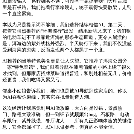
AI倒没骗人，路程确实不远，可没有一家提醒我们大理古城
里是石板路。我们拖着行李箱硬走，轮子震得快要散架，走到
一半直接累瘫。
本以为只是提示词不够细，我们选择继续相信AI。第二天，
按着它强烈推荐的“环海骑行”出发，结果新坑又来了：我们租
的电动车进不了最靠近洱海的那条生态廊道，更令人崩溃的
是，洱海边的紫外线格外强烈。半天骑行下来，我们不仅没感
受到海风的凉爽，反而发现两个人都黑了一个度。
AI推荐的当地特色美食更是让人失望。它推荐了洱海公园旁
一家“特色菜馆”，我们跟着导航在漆黑偏僻的小路上绕了很久
才找到。但那家店招牌菜味道很普通，和别处相差无几，价格
还更贵，我们吃得又累又亏。
邻桌小姑娘告诉我们，她们也是被AI导航到这家店的。你以
为AI在帮你避峰，其实它在批量制造人潮。
这次经历让我感觉到用AI做攻略，大方向是没错，景点热
门、路程大致准确，但一到细节就频频出bug。石板路、电动
车限行、紫外线强、餐厅坑人……所有真正影响体验的关键信
息，它全都漏掉了。AI可以做参考，但真的不能全信。