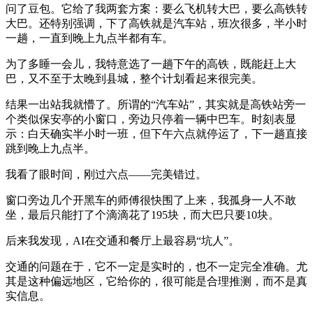
问了豆包。它给了我两套方案：要么飞机转大巴，要么高铁转
大巴。还特别强调，下了高铁就是汽车站，班次很多，半小时
一趟，一直到晚上九点半都有车。
为了多睡一会儿，我特意选了一趟下午的高铁，既能赶上大
巴，又不至于太晚到县城，整个计划看起来很完美。
结果一出站我就懵了。所谓的“汽车站”，其实就是高铁站旁一
个类似保安亭的小窗口，旁边只停着一辆中巴车。时刻表显
示：白天确实半小时一班，但下午六点就停运了，下一趟直接
跳到晚上九点半。
我看了眼时间，刚过六点——完美错过。
窗口旁边几个开黑车的师傅很快围了上来，我孤身一人不敢
坐，最后只能打了个滴滴花了195块，而大巴只要10块。
后来我发现，AI在交通和餐厅上最容易“坑人”。
交通的问题在于，它不一定是实时的，也不一定完全准确。尤
其是这种偏远地区，它给你的，很可能是合理推测，而不是真
实信息。