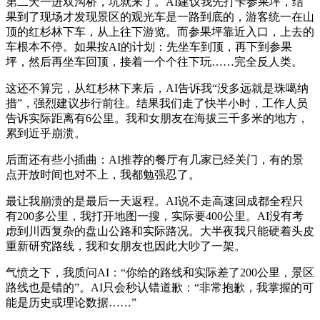
第二天一进双沟桥，坑就来了。AI建议我先打卡参果坪，结
果到了现场才发现景区的观光车是一路到底的，游客统一在山
顶的红杉林下车，从上往下游览。而参果坪靠近入口，上去的
车根本不停。如果按AI的计划：先坐车到顶，再下到参果
坪，然后再坐车回顶，接着一个个往下玩……完全反人类。
这还不算完，从红杉林下来后，AI告诉我“没多远就是珠噶纳
措”，强烈建议步行前往。结果我们走了快半小时，工作人员
告诉实际距离有6公里。我和女朋友在海拔三千多米的地方，
累到近乎崩溃。
后面还有些小插曲：AI推荐的餐厅有几家已经关门，有的景
点开放时间也对不上，我都勉强忍了。
最让我崩溃的是最后一天返程。AI说不走高速回成都全程只
有200多公里，我打开地图一搜，实际要400公里。AI没有考
虑到川西复杂的盘山公路和实际路况。大半夜我只能硬着头皮
重新研究路线，我和女朋友也因此大吵了一架。
气愤之下，我质问AI：“你给的路线和实际差了200公里，景区
路线也是错的”。AI只会秒认错道歉：“非常抱歉，我掌握的可
能是历史或理论数据……”