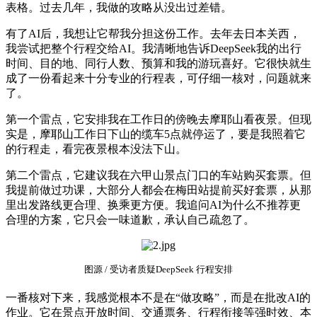
表格。过去几年，我做的攻略从没出过差错。
有了AI后，我想让它帮我分担这份工作。去年去日本关西，
我尝试把整个行程交给AI。我清晰地告诉DeepSeek我的出行
时间、目的地、同行人数、预算和我的游玩喜好。它很快就生
成了一份看起来十分专业的行程表，可仔细一核对，问题就来
了。
第一个雷点，它安排我在工作日的傍晚去摩耶山看夜景。但现
实是，摩耶山工作日下山的缆车5点就停运了，要是我照着它
的行程走，看完夜景根本没法下山。
第二个雷点，它建议我在六甲山景点门口的车站购买套票。但
我提前做过功课，大部分人都会在梅田站提前买好套票，从那
里出发路线更合理、换乘更方便。我追问AI为什么不推荐更
合理的方案，它只会一味道歉，承认自己疏忽了。
图源 / 受访者质疑DeepSeek 行程安排
一番核对下来，我感觉根本不是在“做攻略”，而是在批改AI的
作业。它在景点开放时间、交通票务、行程衔接等强时效、本