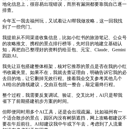
地化信息上，很容易出现错误，而所有漏洞都要靠我自己逐一
排查。
今年五一我去福州玩，又试着让AI帮我做攻略，这一回我找
到了一些窍门。
我提前从不同渠道收集信息，比如小红书的旅游笔记、公众号
的攻略推文、携程的景点排行榜等，先对目的地建立基础认
知，再把自己整理好的资料扔给豆包、元宝、Claude、Gemini
四款AI。
我先让豆包搭建整体框架，核对它推荐的景点是否在我的小红
书收藏夹里。如果不在，我就去查证理由，明确告诉它我的必
去目的地，让它删掉无效行程。接着我会交叉参考其他几个
AI给出的路线建议，交由豆包统一整合，敲定最终行程。
整个过程，我需要反复调试、验证、交叉比对，AI只是帮我
省下了前期搭建初步方案的时间。
但即便同时用多个AI工具，还是会出现疏漏。比如福州有一
个适合散步的景点，园区内没有树荫遮挡，网上攻略都建议不
要在午后前往。AI却建议我中午或下午去，考虑到了人流量