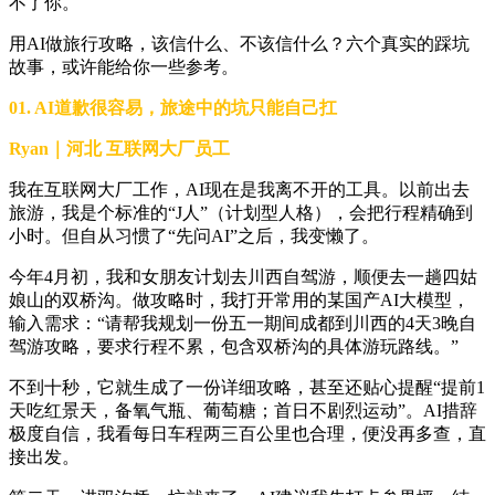
不了你。
用AI做旅行攻略，该信什么、不该信什么？六个真实的踩坑
故事，或许能给你一些参考。
01. AI道歉很容易，旅途中的坑只能自己扛
Ryan｜河北 互联网大厂员工
我在互联网大厂工作，AI现在是我离不开的工具。以前出去
旅游，我是个标准的“J人”（计划型人格），会把行程精确到
小时。但自从习惯了“先问AI”之后，我变懒了。
今年4月初，我和女朋友计划去川西自驾游，顺便去一趟四姑
娘山的双桥沟。做攻略时，我打开常用的某国产AI大模型，
输入需求：“请帮我规划一份五一期间成都到川西的4天3晚自
驾游攻略，要求行程不累，包含双桥沟的具体游玩路线。”
不到十秒，它就生成了一份详细攻略，甚至还贴心提醒“提前1
天吃红景天，备氧气瓶、葡萄糖；首日不剧烈运动”。AI措辞
极度自信，我看每日车程两三百公里也合理，便没再多查，直
接出发。