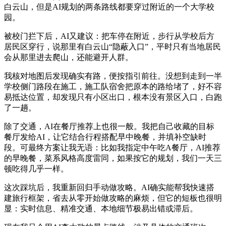
白云山，但是AI规划的两条路线都要穿过附近的一个大学校
园。
被校门拦下后，AI又建议：把车停在附近，步行从学校后方
居民区穿行，说那里有白云山“隐蔽入口”，平时只有当地居民
会从那里进去爬山，还能避开人群。
我核对地图后发现确实有路，便按指引前往。没想到走到一半
学校侧门路段在施工，施工队宿舍把原本的路给堵了，好不容
易抵达位置，却发现只有小区出口，根本没有景区入口，白跑
了一趟。
除了交通，AI在餐厅推荐上也很一般。我把自己收藏的目标
餐厅发给AI，让它结合行程搭配早中晚餐，并填补空缺时
段。可最终方案让我无语：比如我指定中午吃A餐厅，AI推荐
的早晚餐，菜系风格高度雷同，如果按它的规划，我们一天三
顿吃得几乎一样。
这次踩坑后，我重新回归手动做攻略。AI确实能帮我快速搭
建旅行框架，省去从零开始做攻略的麻烦，但它的短板也很明
显：实时信息、精准交通、本地细节极易出错或滞后。