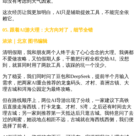
却没有考虑到天气因素。
这次经历让我更加明白，AI只是辅助提效工具，不能完全依
赖它。
05. 跟着AI游大理：大方向对了，细节全错
浓浓｜北京 图书编辑
清明假期，我和朋友两个人终于去了心心念念的大理。我俩都
不爱做攻略，又怕假期人多，干脆把行程全权交给AI。没想
到，就算同时用了两款工具，该踩的坑一个没少。
为了稳妥，我们同时问了豆包和DeepSeek，提前半个月输入
需求，把两家AI重合推荐的龙龛码头、才村、喜洲古镇、大
理古城和洱海公园定为最终攻略。
但在路线顺序上，两位AI导游出现了分歧，一家建议下高铁
后直接走海西线，打卡龙龛、才村、S湾，之后还有时间去大
理古城；另一家则推荐第一天抵达后只逛古城。我特意问了去
过的闺蜜，她说地点相距不远，古城就在海西线西侧，我们便
选择了前者。