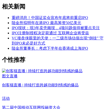
相关新闻
重磅消息！中国证监会宣布年底将前重启IPO
陆金所拟明年在港IPO 最高筹资50亿美元
IPO现状：现3年卖壳频现，4项问题值得被重点关注
IPO注册制授权决定获通过 互联网企业将受益
VC接盘侠眼里的天使：一二级市场估值出现“倒挂” 守
到IPO未必是好方式
陆金所董事长：考虑下半年在香港或上海IPO
个性推荐
图文直播
创客猫直播 | 持续打造跨越功能到情感的爆品
活动
第二届中国移动互联网投融资大会