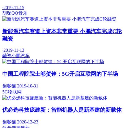
·
2019-11-15
胡琛
QQ音乐
新能源汽车赛道上资本非常重要 小鹏汽车完成C轮
融资
·
2019-11-13
融资
小鹏汽车
中国工程院院士邬贺铨：5G开启互联网的下半场
创客猫
·
2019-10-31
5G
物联网
优必选科技庞建新：智能机器人是新基建的新载体
创客猫
·
2020-12-23
优必选
庞建新