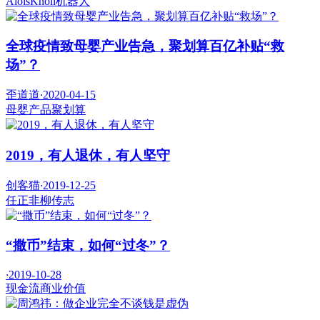
AloisKnoll
机器人
全球疫情致母婴产业告急，聚划算百亿补贴“救
场”？
歪道道
·
2020-04-15
母婴产品
聚划算
2019，有人退休，有人坚守
创客猫
·
2019-12-25
任正非
柳传志
“撒币”结束，如何“过冬”？
·
2019-10-28
现金流
商业价值