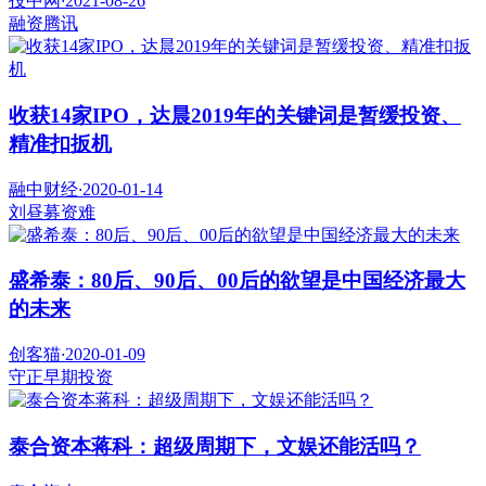
投中网
·
2021-08-26
融资
腾讯
收获14家IPO，达晨2019年的关键词是暂缓投资、
精准扣扳机
融中财经
·
2020-01-14
刘昼
募资难
盛希泰：80后、90后、00后的欲望是中国经济最大
的未来
创客猫
·
2020-01-09
守正
早期投资
泰合资本蒋科：超级周期下，文娱还能活吗？