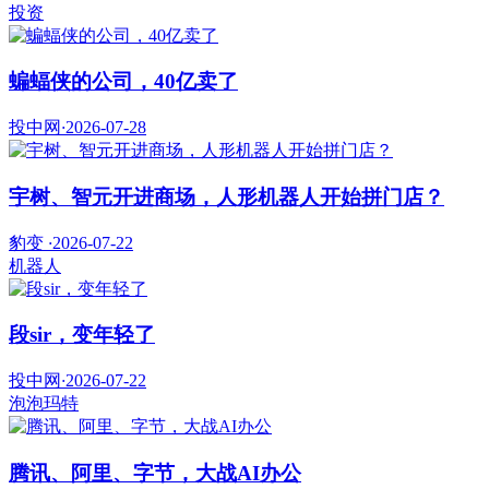
投资
蝙蝠侠的公司，40亿卖了
投中网
·
2026-07-28
宇树、智元开进商场，人形机器人开始拼门店？
豹变
·
2026-07-22
机器人
段sir，变年轻了
投中网
·
2026-07-22
泡泡玛特
腾讯、阿里、字节，大战AI办公