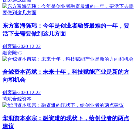
东方富海陈玮：今年是创业者融资最难的一年，要
活下去需要做到这几方面
创客猫
·
2020-12-22
融资
陈玮
合鲸资本芮斌：未来十年，科技赋能产业是新的方
向和机会
创客猫
·
2020-12-22
芮斌
合鲸资本
华润资本张宗：融资难的现状下，给创业者的两点
建议