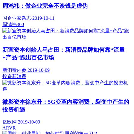
周鸿祎：做企业完全不谈钱是虚伪
国企业家杂志
·
2019-10-11
周鸿祎
360
新宜资本创始人马占田：新消费品牌如何靠“流量
+产品”跑出百亿市场
新消费内参
·
2019-10-09
投资
新消费
微影资本徐东升：5G变革内容消费，裂变中产生的
投资机遇
亿欧网
·
2019-10-09
AR
VR