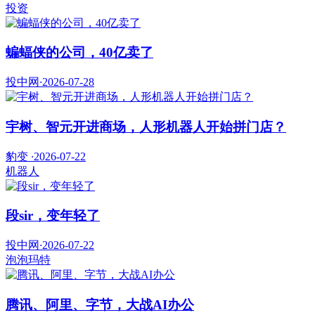
投资
蝙蝠侠的公司，40亿卖了
投中网
·
2026-07-28
宇树、智元开进商场，人形机器人开始拼门店？
豹变
·
2026-07-22
机器人
段sir，变年轻了
投中网
·
2026-07-22
泡泡玛特
腾讯、阿里、字节，大战AI办公