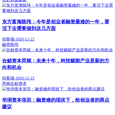
东方富海陈玮：今年是创业者融资最难的一年，要
活下去需要做到这几方面
创客猫
·
2020-12-22
融资
陈玮
合鲸资本芮斌：未来十年，科技赋能产业是新的方
向和机会
创客猫
·
2020-12-22
芮斌
合鲸资本
华润资本张宗：融资难的现状下，给创业者的两点
建议