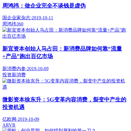
周鸿祎：做企业完全不谈钱是虚伪
国企业家杂志
·
2019-10-11
周鸿祎
360
新宜资本创始人马占田：新消费品牌如何靠“流量
+产品”跑出百亿市场
新消费内参
·
2019-10-09
投资
新消费
微影资本徐东升：5G变革内容消费，裂变中产生的
投资机遇
亿欧网
·
2019-10-09
AR
VR