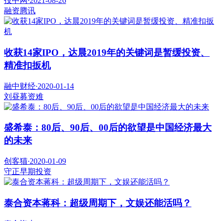
投中网
·
2021-08-26
融资
腾讯
收获14家IPO，达晨2019年的关键词是暂缓投资、
精准扣扳机
融中财经
·
2020-01-14
刘昼
募资难
盛希泰：80后、90后、00后的欲望是中国经济最大
的未来
创客猫
·
2020-01-09
守正
早期投资
泰合资本蒋科：超级周期下，文娱还能活吗？