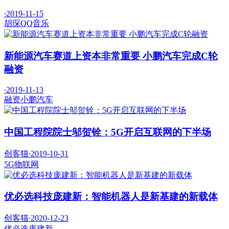
·
2019-11-15
胡琛
QQ音乐
新能源汽车赛道上资本非常重要 小鹏汽车完成C轮
融资
·
2019-11-13
融资
小鹏汽车
中国工程院院士邬贺铨：5G开启互联网的下半场
创客猫
·
2019-10-31
5G
物联网
优必选科技庞建新：智能机器人是新基建的新载体
创客猫
·
2020-12-23
优必选
庞建新