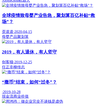
AloisKnoll
机器人
全球疫情致母婴产业告急，聚划算百亿补贴“救
场”？
歪道道
·
2020-04-15
母婴产品
聚划算
2019，有人退休，有人坚守
创客猫
·
2019-12-25
任正非
柳传志
“撒币”结束，如何“过冬”？
·
2019-10-28
现金流
商业价值