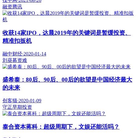
投中网
·
2021-08-26
融资
腾讯
收获14家IPO，达晨2019年的关键词是暂缓投资、
精准扣扳机
融中财经
·
2020-01-14
刘昼
募资难
盛希泰：80后、90后、00后的欲望是中国经济最大
的未来
创客猫
·
2020-01-09
守正
早期投资
泰合资本蒋科：超级周期下，文娱还能活吗？