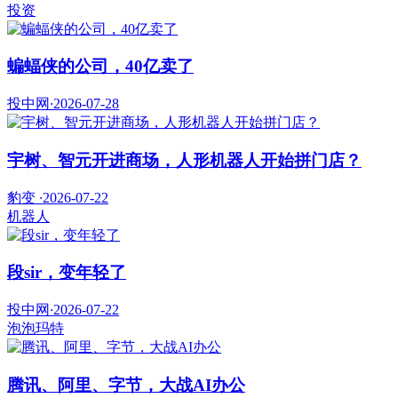
投资
蝙蝠侠的公司，40亿卖了
投中网
·
2026-07-28
宇树、智元开进商场，人形机器人开始拼门店？
豹变
·
2026-07-22
机器人
段sir，变年轻了
投中网
·
2026-07-22
泡泡玛特
腾讯、阿里、字节，大战AI办公