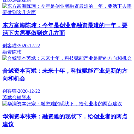
东方富海陈玮：今年是创业者融资最难的一年，要
活下去需要做到这几方面
创客猫
·
2020-12-22
融资
陈玮
合鲸资本芮斌：未来十年，科技赋能产业是新的方
向和机会
创客猫
·
2020-12-22
芮斌
合鲸资本
华润资本张宗：融资难的现状下，给创业者的两点
建议