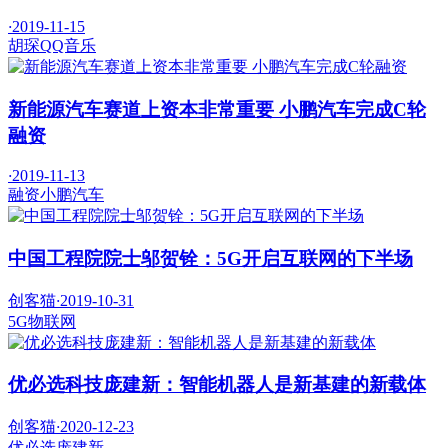
·
2019-11-15
胡琛
QQ音乐
新能源汽车赛道上资本非常重要 小鹏汽车完成C轮
融资
·
2019-11-13
融资
小鹏汽车
中国工程院院士邬贺铨：5G开启互联网的下半场
创客猫
·
2019-10-31
5G
物联网
优必选科技庞建新：智能机器人是新基建的新载体
创客猫
·
2020-12-23
优必选
庞建新