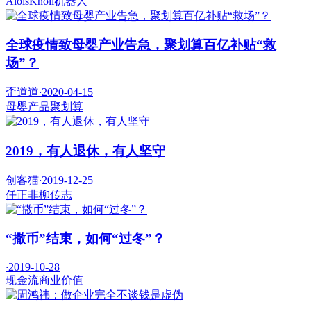
AloisKnoll
机器人
全球疫情致母婴产业告急，聚划算百亿补贴“救
场”？
歪道道
·
2020-04-15
母婴产品
聚划算
2019，有人退休，有人坚守
创客猫
·
2019-12-25
任正非
柳传志
“撒币”结束，如何“过冬”？
·
2019-10-28
现金流
商业价值