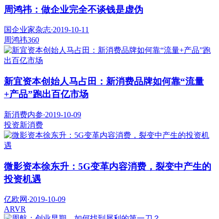
周鸿祎：做企业完全不谈钱是虚伪
国企业家杂志
·
2019-10-11
周鸿祎
360
新宜资本创始人马占田：新消费品牌如何靠“流量
+产品”跑出百亿市场
新消费内参
·
2019-10-09
投资
新消费
微影资本徐东升：5G变革内容消费，裂变中产生的
投资机遇
亿欧网
·
2019-10-09
AR
VR