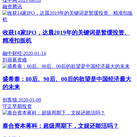
投中网
·
2021-08-26
融资
腾讯
收获14家IPO，达晨2019年的关键词是暂缓投资、
精准扣扳机
融中财经
·
2020-01-14
刘昼
募资难
盛希泰：80后、90后、00后的欲望是中国经济最大
的未来
创客猫
·
2020-01-09
守正
早期投资
泰合资本蒋科：超级周期下，文娱还能活吗？