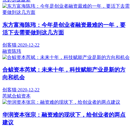
东方富海陈玮：今年是创业者融资最难的一年，要
活下去需要做到这几方面
创客猫
·
2020-12-22
融资
陈玮
合鲸资本芮斌：未来十年，科技赋能产业是新的方
向和机会
创客猫
·
2020-12-22
芮斌
合鲸资本
华润资本张宗：融资难的现状下，给创业者的两点
建议