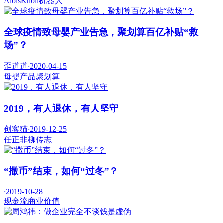
AloisKnoll
机器人
全球疫情致母婴产业告急，聚划算百亿补贴“救
场”？
歪道道
·
2020-04-15
母婴产品
聚划算
2019，有人退休，有人坚守
创客猫
·
2019-12-25
任正非
柳传志
“撒币”结束，如何“过冬”？
·
2019-10-28
现金流
商业价值