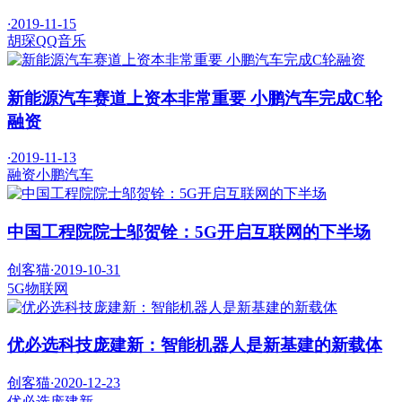
·
2019-11-15
胡琛
QQ音乐
新能源汽车赛道上资本非常重要 小鹏汽车完成C轮
融资
·
2019-11-13
融资
小鹏汽车
中国工程院院士邬贺铨：5G开启互联网的下半场
创客猫
·
2019-10-31
5G
物联网
优必选科技庞建新：智能机器人是新基建的新载体
创客猫
·
2020-12-23
优必选
庞建新