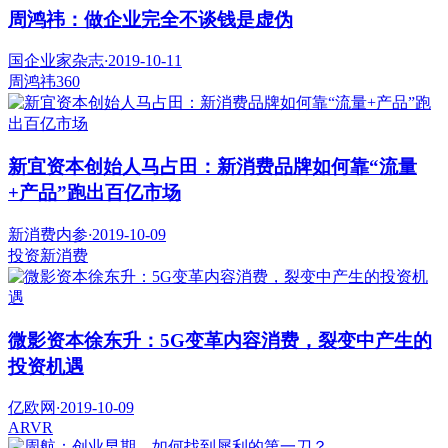
周鸿祎：做企业完全不谈钱是虚伪
国企业家杂志
·
2019-10-11
周鸿祎
360
新宜资本创始人马占田：新消费品牌如何靠“流量
+产品”跑出百亿市场
新消费内参
·
2019-10-09
投资
新消费
微影资本徐东升：5G变革内容消费，裂变中产生的
投资机遇
亿欧网
·
2019-10-09
AR
VR