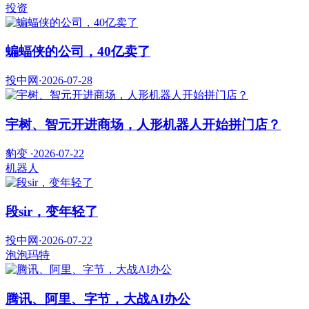
投资
蝙蝠侠的公司，40亿卖了
投中网
·
2026-07-28
宇树、智元开进商场，人形机器人开始拼门店？
豹变
·
2026-07-22
机器人
段sir，变年轻了
投中网
·
2026-07-22
泡泡玛特
腾讯、阿里、字节，大战AI办公