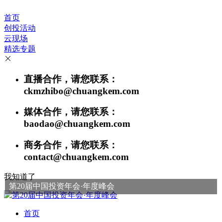
首页
创投活动
云现场
精选专题
直播合作，请您联系：
ckmzhibo@chuangkem.com
媒体合作，请您联系：
baodao@chuangkem.com
商务合作，请您联系：
contact@chuangkem.com
我知道了
第20届中国投资年会·年度峰会
首页