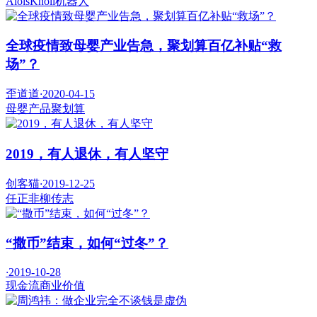
AloisKnoll
机器人
全球疫情致母婴产业告急，聚划算百亿补贴“救
场”？
歪道道
·
2020-04-15
母婴产品
聚划算
2019，有人退休，有人坚守
创客猫
·
2019-12-25
任正非
柳传志
“撒币”结束，如何“过冬”？
·
2019-10-28
现金流
商业价值