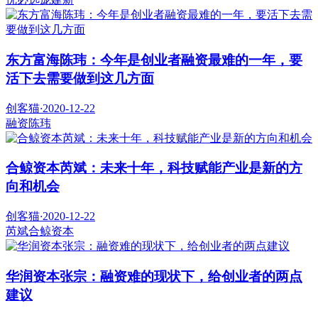
东方富海陈玮：今年是创业者融资最难的一年，要
活下去需要做到这几方面
创客猫
·
2020-12-22
融资
陈玮
合鲸资本芮斌：未来十年，科技赋能产业是新的方
向和机会
创客猫
·
2020-12-22
芮斌
合鲸资本
华润资本张宗：融资难的现状下，给创业者的两点
建议