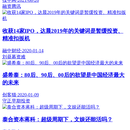
投中网
·
2021-08-26
融资
腾讯
收获14家IPO，达晨2019年的关键词是暂缓投资、
精准扣扳机
融中财经
·
2020-01-14
刘昼
募资难
盛希泰：80后、90后、00后的欲望是中国经济最大
的未来
创客猫
·
2020-01-09
守正
早期投资
泰合资本蒋科：超级周期下，文娱还能活吗？