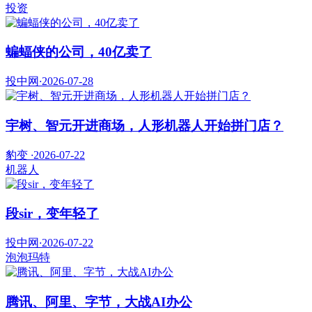
投资
蝙蝠侠的公司，40亿卖了
投中网
·
2026-07-28
宇树、智元开进商场，人形机器人开始拼门店？
豹变
·
2026-07-22
机器人
段sir，变年轻了
投中网
·
2026-07-22
泡泡玛特
腾讯、阿里、字节，大战AI办公