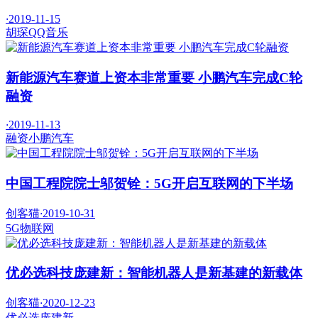
·
2019-11-15
胡琛
QQ音乐
新能源汽车赛道上资本非常重要 小鹏汽车完成C轮
融资
·
2019-11-13
融资
小鹏汽车
中国工程院院士邬贺铨：5G开启互联网的下半场
创客猫
·
2019-10-31
5G
物联网
优必选科技庞建新：智能机器人是新基建的新载体
创客猫
·
2020-12-23
优必选
庞建新