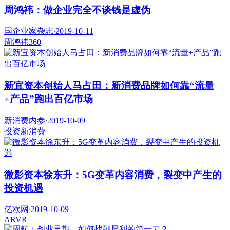
周鸿祎：做企业完全不谈钱是虚伪
国企业家杂志
·
2019-10-11
周鸿祎
360
新宜资本创始人马占田：新消费品牌如何靠“流量
+产品”跑出百亿市场
新消费内参
·
2019-10-09
投资
新消费
微影资本徐东升：5G变革内容消费，裂变中产生的
投资机遇
亿欧网
·
2019-10-09
AR
VR