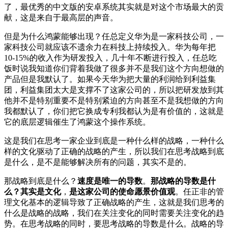
了，最优秀的中文版的安卓系统其实就是对这个市场最大的贡
献，这是来自于最高层的声音。
但是为什么鸿蒙能够出现？任总定义华为是一家科技公司，一
家科技公司就应该不遗余力在科技上持续投入。华为每年把
10-15%的收入作为研发投入，几十年不断进行投入，任总吃
饭时说我知道你们背着我做了很多并不是我们这个方向想做的
产品但是我默认了。如果今天华为把大量的利润给到利益集
团，利益集团太大是支撑不了这家公司的，所以把研发放到其
他并不是特别重要不是特别紧迫的方向甚至不是我想做的方向
我都默认了，你们把它换成专利我都认为是有价值的，这就是
它的底层逻辑催生了鸿蒙这个操作系统。
这是我们在思考一家企业到底是一种什么样的战略，一种什么
样的文化驱动了正确的战略的产生，所以我们在思考战略到底
是什么，是不是能够解决所有的问题，其实不是的。
那战略到底是什么？
速度是唯一的导数
。
那战略的导数是什
么？其实是文化
，
是这家公司的使命愿景价值观
。任正非的管
理文化基本的逻辑导致了正确战略的产生，这就是我们思考的
什么是战略的战略，我们在关注变化的同时需要关注变化的趋
势。在思考战略的同时，要思考战略的导数是什么。战略的导