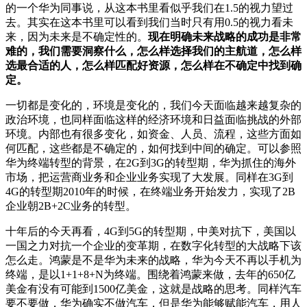
的一个华为同事说，从这本书里看似乎我们在1.5的视力望过
去。其实在这本书里可以看到我们当时只有用0.5的视力看未
来，因为未来是不确定性的。
现在明确未来战略的成功是非常
难的，我们需要洞察什么，怎么样选择我们的主航道，怎么样
选最合适的人，怎么样匹配好资源，怎么样在不确定中找到确
定。
一切都是变化的，环境是变化的，我们今天面临越来越复杂的
政治环境，也同样面临这样的经济环境和日益面临挑战的外部
环境。内部也有很多变化，如资金、人员、流程，这些方面如
何匹配，这些都是不确定的，如何找到中间的确定。可以参照
华为终端转型的背景，在2G到3G的转型期，华为抓住的海外
市场，把运营商业务和企业业务实现了大发展。同样在3G到
4G的转型期2010年的时候，在终端业务开始发力，实现了2B
企业朝2B+2C业务的转型。
十年后的今天再看，4G到5G的转型期，中美对抗下，美国以
一国之力对抗一个企业的变革期，在数字化转型的大战略下该
怎么走。鸿蒙是不是华为未来的战略，华为今天不再以手机为
终端，是以1+1+8+N为终端。围绕着鸿蒙来做，去年的650亿
美金有没有可能到1500亿美金，这就是战略的思考。同样汽车
要不要做，华为确实不做汽车，但是华为能够赋能汽车，用人