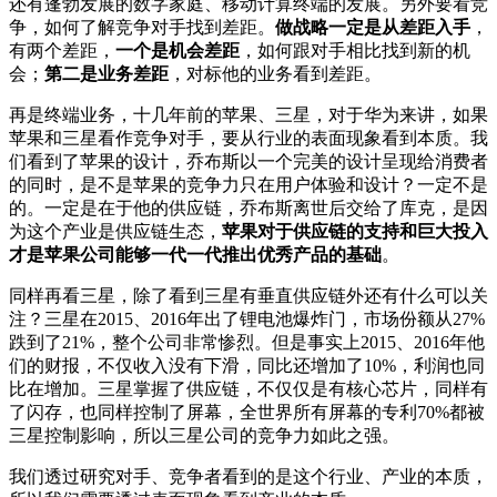
还有蓬勃发展的数字家庭、移动计算终端的发展。另外要看竞
争，如何了解竞争对手找到差距。
做战略一定是从差距入手
，
有两个差距，
一个是机会差距
，如何跟对手相比找到新的机
会；
第二是业务差距
，对标他的业务看到差距。
再是终端业务，十几年前的苹果、三星，对于华为来讲，如果
苹果和三星看作竞争对手，要从行业的表面现象看到本质。我
们看到了苹果的设计，乔布斯以一个完美的设计呈现给消费者
的同时，是不是苹果的竞争力只在用户体验和设计？一定不是
的。一定是在于他的供应链，乔布斯离世后交给了库克，是因
为这个产业是供应链生态，
苹果对于供应链的支持和巨大投入
才是苹果公司能够一代一代推出优秀产品的基础
。
同样再看三星，除了看到三星有垂直供应链外还有什么可以关
注？三星在2015、2016年出了锂电池爆炸门，市场份额从27%
跌到了21%，整个公司非常惨烈。但是事实上2015、2016年他
们的财报，不仅收入没有下滑，同比还增加了10%，利润也同
比在增加。三星掌握了供应链，不仅仅是有核心芯片，同样有
了闪存，也同样控制了屏幕，全世界所有屏幕的专利70%都被
三星控制影响，所以三星公司的竞争力如此之强。
我们透过研究对手、竞争者看到的是这个行业、产业的本质，