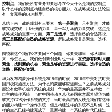
控制点
。我们做所有业务都要思考在今天什么是我的控制点，
以什么样的控制点构建自己的核心能力。在战略规划方法论里
有一套完整的BLM模型。
总结下来，战略规划有三要素：
第一是聚焦
，只有聚焦，才能
够实现突破，用压强的力量，举千军万马的力量突破，这点是
战略规划的重要一方面。
第二是选择
，选择自己的合适路径。
第三是匹配好自己的战略资源
。所以战略无非是聚焦、选择、
匹配。
围绕着这个我们经常要问三个问题：你要去哪里，你从哪里
来，你怎么去。我们做创新创业时也一样，
在资源有限时只能
聚焦，找到新的机会，聚焦足够的资源进行突破。选择合适的
道路，匹配好资源。
华为发布鸿蒙操作系统是2019年的时候，2018年中美对抗时美
国用极限施压方法。为什么鸿蒙能够应运而生？之前战略规划
部没有做手机操作系统的规划，华为的最高层并不支持做一个
自主的操作系统，当时中国移动李总代表国家意愿希望华为能
够支持COS操作系统的支持，当时最高层的反映是我们有这样
的能力构建一个操作系统，但是构建这样的系统不是时候，这
样的生态已经构建完成了，重新构建一个系统的时代已经过