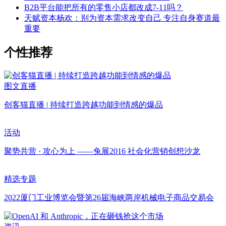
B2B平台能把所有的零售小店都改成7-11吗？
天赋资本杨欢：别为资本需求改变自己 专注自身赛道最
重要
个性推荐
图文直播
创客猫直播 | 持续打造跨越功能到情感的爆品
活动
聚势共营 · 攻心为上 ——兔展2016 社会化营销创想沙龙
精选专题
2022厦门工业博览会暨第26届海峡两岸机械电子商品交易会