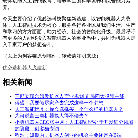
载体赋能人工智能教育，培养学生的科学素养和综合能力素
养。
今天主要介绍了优必选科技聚焦新基建，以智能机器人为载
体，人工智能技术为核心，服务各行各业以及我们生活、生产
和学习的方方面面，助力经济、社会的智能化升级。最后呼吁
有更多的人能够投入智能机器人的事业当中，共同为机器人走
入千家万户的梦想奋斗。
（以上为创客猫原创稿件，转载请注明来源）
优必选
机器人
庞建新
相关新闻
三部委联合印发机器人产业规划 布局四大投资主线
傅盛：我要倾尽家产去完成这样一个梦想
人工智能玩具：你会选择买一个什么样的机器人？
为何说富士康机器换人得不偿失？
小勇机器人CEO张中月：人工智能还处于开发细分领域
的阶段丨创客猫专访
程浩：短期内，机器人创业的机会主要还是在B端