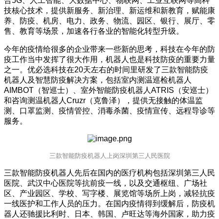
合5G、人工智能、大数据中心、物联网、工业互联网等高科
技核心技术，提供新服务、新治理、新运维和新教育，赋能康
养、防疫、机房、电力、政务、物流、园区、银行、展厅、零
售、教育等场景，加速各行各业的智能化转型升级。
今年的疫情给很多的企业带来一些新的思考，科技在今年的防
疫工作当中发挥了很大作用，机器人也是科技防疫的重要力量
之一。优必选科技在20天左右的时间里研发了三款智能防疫
机器人及智慧防疫解决方案，包括室内测温巡检机器人
AIMBOT（智巡士）、室外智能防疫机器人ATRIS（安巡士）
和咨询测温机器人Cruzr（克鲁泽），提供无接触的体温监
测、口罩监测、疫情管控、消毒杀菌、疫情宣传、远程导诊等
服务。
三款智能防疫机器人上岗深圳第三人民医院
三款智能防疫机器人先后在国内的医疗机构包括深圳第三人民
医院、武汉中心医院等抗前疫一线，以及交通枢纽、广场社
区、产业园区、学校、写字楼、展览馆等场所上岗，减轻抗疫
一线医护和工作人员的压力。在国内疫情得到缓解后，防疫机
器人还驰援比利时、日本、韩国、卢旺达等海外国家，助力疫