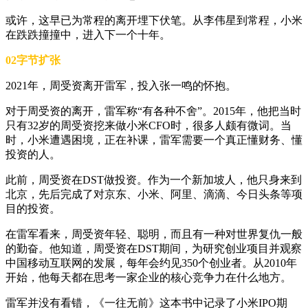
或许，这早已为常程的离开埋下伏笔。从李伟星到常程，小米
在跌跌撞撞中，进入下一个十年。
02字节扩张
2021年，周受资离开雷军，投入张一鸣的怀抱。
对于周受资的离开，雷军称“有各种不舍”。2015年，他把当时
只有32岁的周受资挖来做小米CFO时，很多人颇有微词。当
时，小米遭遇困境，正在补课，雷军需要一个真正懂财务、懂
投资的人。
此前，周受资在DST做投资。作为一个新加坡人，他只身来到
北京，先后完成了对京东、小米、阿里、滴滴、今日头条等项
目的投资。
在雷军看来，周受资年轻、聪明，而且有一种对世界复仇一般
的勤奋。他知道，周受资在DST期间，为研究创业项目并观察
中国移动互联网的发展，每年会约见350个创业者。从2010年
开始，他每天都在思考一家企业的核心竞争力在什么地方。
雷军并没有看错，《一往无前》这本书中记录了小米IPO期