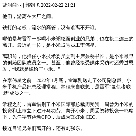
蓝洞商业 | 郭朝飞
2022-02-22 21:21
他们，游离在大厂之间。
铁打的老板，流水的高管，没有谁离不开谁。
哪怕是与雷军一起喝小米粥继而创业的兄弟，也在接二连三的
离开。最近的一位，是小米12号员工李伟星。
离职前，他担任小米技术委员会副主席兼秘书长，是小米最早
的创始团队成员之一。甚至，他曾经接受媒体采访时还秀过恩
爱，“我就是嫁给了小米。”
在李伟星之前，2022年1月底，雷军刚送走了公司副总裁、小
米手机产品部总经理常程。常程来自联想，是雷军“复仇者联
盟”成员之一。
常程之前，雷军惜别了小米国际部总裁周受资，周曾为小米的
投资和上市立下过汗马功劳。离开小米，周受资转投张一鸣麾
下，先任字节跳动CFO，后成为TikTok CEO。
接连目送兄弟们离开的，还有刘强东。