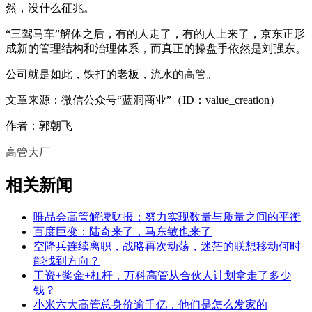
然，没什么征兆。
“三驾马车”解体之后，有的人走了，有的人上来了，京东正形
成新的管理结构和治理体系，而真正的操盘手依然是刘强东。
公司就是如此，铁打的老板，流水的高管。
文章来源：微信公众号“蓝洞商业”（ID：value_creation）
作者：郭朝飞
高管
大厂
相关新闻
唯品会高管解读财报：努力实现数量与质量之间的平衡
百度巨变：陆奇来了，马东敏也来了
空降兵连续离职，战略再次动荡，迷茫的联想移动何时
能找到方向？
工资+奖金+杠杆，万科高管从合伙人计划拿走了多少
钱？
小米六大高管总身价逾千亿，他们是怎么发家的