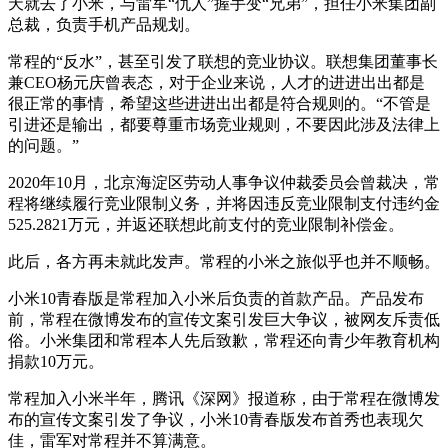
天就去了小米，与雷军“仇人”握手变“兄弟”，担任小米集团副
总裁，负责手机产品规划。
常程的“反水”，甚至引发了联想的竞业协议。联想集团董事长
兼CEO杨元庆曾表态，对于企业来说，人才的进进出出都是
很正常的事情，希望这些进进出出都是符合规则的。“不管是
引进还是输出，都要尊重市场竞业规则，不要因此涉及法律上
的问题。”
2020年10月，北京海淀区劳动人事争议仲裁委员会曾裁决，常
程将继续履行竞业限制义务，并将因违反竞业限制支付违约金
525.2821万元，并返还联想此前支付的竞业限制补偿金。
此后，各方再未就此发声。常程的小米之旅似乎也并不顺畅。
小米10青春版是常程加入小米后负责的首款产品。产品发布
前，常程在微博发布的宣传文案引发巨大争议，被网友斥责低
俗。小米集团和常程本人先后致歉，常程还向青少年教育机构
捐款10万元。
常程加入小米半年，腾讯《深网》报道称，由于常程在微博发
布的宣传文案引发了争议，小米10青春版发布首秀也表现欠
佳，雷军对常程并不算满意。