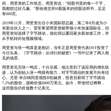
间，周受资的工作状态。周受资说：“招股书里的每一个字，
我都想过好几遍。”那份港交所H股版本的招股说明书，足足
有600页。
2019年11月，周受资出任小米国际部总裁，第二年8月成为小
米新合伙人之一。雷军希望周受资能带领小米加速国际化，但
周受资却选择了字节跳动，借此得以重回家乡新加坡工作，并
从手机转向短视频领域。
周受资与张一鸣算是老相识，当年正是周受资代表DST投资了
今日头条。《字节跳动：从0到1的秘密》一书中记录了两人相
见的场景。
周受资见完张一鸣后，十分乐观，他注意到了该应用的增长轨
迹，认为创始人张一鸣很有能力，对字节跳动的发展方向有信
心。尤里·米尔纳同意领投B轮融资，投资后获得了字节跳动
7.2%的股份，据称价值6000万美元。如今，即使经过稀释，
这些股份仍价值数十亿美元。