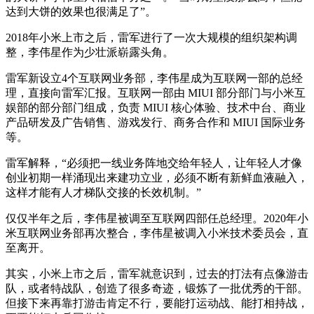
达到大饼的效果也很满足了”。
2018年小米上市之后，雷军进行了一次大规模的组织架构调
整，李伟星作为少壮派崭露头角。
雷军新设立4个互联网业务部，李伟星成为互联网一部的总经
理，直接向雷军汇报。互联网一部由 MIUI 部分部门与小米互
娱部的部分部门组成，负责 MIUI 核心体验、技术中台、商业
产品研发及广告销售、游戏发行、商务合作和 MIUI 国际业务
等。
雷军解释，“必须把一线业务阵地交给年轻人，让年轻人才像
创业初期一样涌现出来建功立业，必须不断有新鲜血液融入，
这样才能有人才梯队交接的长效机制。”
仅仅半年之后，李伟星被调至互联网四部任总经理。2020年小
米互联网业务部再次整合，李伟星被调入小米技术委员会，直
至离开。
其实，小米上市之后，雷军就意识到，过去的打法有点像游击
队，或者特战队，创造了很多奇迹，锻炼了一批优秀的干部。
但接下来再靠打游击肯定不行，要能打运动战、能打相持战，