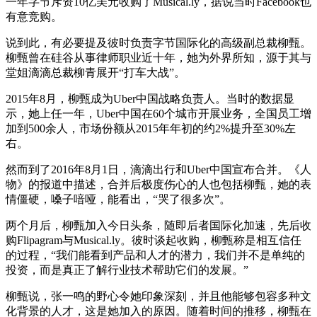
一年字节斥资10亿美元收购了Musical.ly，据说当时Facebook也
有意竞购。
说到此，有必要提及彼时负责字节国际化的高级副总裁柳甄。
柳甄曾在硅谷从事律师职业近十年，她为外界所知，源于其与
堂姐滴滴总裁柳青展开“打车大战”。
2015年8月，柳甄成为Uber中国战略负责人。当时的数据显
示，她上任一年，Uber中国在60个城市开展业务，全国员工增
加到500余人，市场份额从2015年年初的约2%提升至30%左
右。
然而到了2016年8月1日，滴滴出行和Uber中国宣布合并。《人
物》的报道中描述，合并后极度伤心的人也包括柳甄，她的表
情僵硬，嗓子喑哑，能看出，“哭了很多次”。
两个月后，柳甄加入今日头条，随即后者国际化加速，先后收
购Flipagram与Musical.ly。彼时谈起收购，柳甄称是相互信任
的过程，“我们能看到产品和人才的潜力，我们并不是单纯的
投资，而是真正了解行业技术帮助它们的发展。”
柳甄说，张一鸣的野心令她印象深刻，并且他能够包容多种文
化背景的人才，这是她加入的原因。随着时间的推移，柳甄在