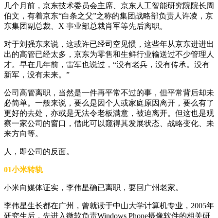
几个月前，京东技术委员会主席、京东人工智能研究院院长周
伯文，有着京东“白条之父”之称的集团战略部负责人许凌，京
东集团副总裁、X 事业部总裁肖军等先后离职。
对于刘强东来说，这或许已经司空见惯，这些年从京东进进出
出的高管已经太多，京东为零售和生鲜行业输送过不少管理人
才。早在几年前，雷军也说过，“没有老兵，没有传承。没有
新军，没有未来。”
公司高管离职，当然是一件再平常不过的事，但平常背后却未
必简单。一般来说，要么是因个人或家庭原因离开，要么有了
更好的去处，亦或是无法令老板满意，被迫离开。但这也是观
察一家公司的窗口，借此可以窥得其发展状态、战略变化、未
来方向等。
人，即公司的反面。
01小米转轨
小米向媒体证实，李伟星确已离职，要回广州老家。
李伟星生长都在广州，曾就读于中山大学计算机专业，2005年
研究生后，先进入微软负责Windows Phone摄像软件的相关研