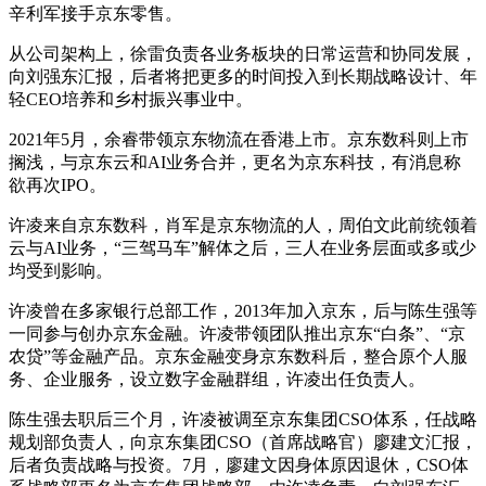
辛利军接手京东零售。
从公司架构上，徐雷负责各业务板块的日常运营和协同发展，
向刘强东汇报，后者将把更多的时间投入到长期战略设计、年
轻CEO培养和乡村振兴事业中。
2021年5月，余睿带领京东物流在香港上市。京东数科则上市
搁浅，与京东云和AI业务合并，更名为京东科技，有消息称
欲再次IPO。
许凌来自京东数科，肖军是京东物流的人，周伯文此前统领着
云与AI业务，“三驾马车”解体之后，三人在业务层面或多或少
均受到影响。
许凌曾在多家银行总部工作，2013年加入京东，后与陈生强等
一同参与创办京东金融。许凌带领团队推出京东“白条”、“京
农贷”等金融产品。京东金融变身京东数科后，整合原个人服
务、企业服务，设立数字金融群组，许凌出任负责人。
陈生强去职后三个月，许凌被调至京东集团CSO体系，任战略
规划部负责人，向京东集团CSO（首席战略官）廖建文汇报，
后者负责战略与投资。7月，廖建文因身体原因退休，CSO体