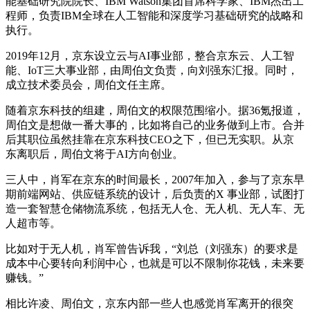
能基础研究院院长、IBM Watson集团首席科学家、IBM杰出工
程师，负责IBM全球在人工智能和深度学习基础研究的战略和
执行。
2019年12月，京东设立云与AI事业部，整合京东云、人工智
能、IoT三大事业部，由周伯文负责，向刘强东汇报。同时，
成立技术委员会，周伯文任主席。
随着京东科技的组建，周伯文的权限范围缩小。据36氪报道，
周伯文是想做一番大事的，比如将自己的业务做到上市。合并
后其职位虽然挂靠在京东科技CEO之下，但已无实职。从京
东离职后，周伯文将于AI方向创业。
三人中，肖军在京东的时间最长，2007年加入，参与了京东早
期前端网站、供应链系统的设计，后负责的X 事业部，试图打
造一套智慧仓储物流系统，包括无人仓、无人机、无人车、无
人超市等。
比如对于无人机，肖军曾告诉我，“刘总（刘强东）的要求是
成本中心要转向利润中心，也就是可以不限制你花钱，未来要
赚钱。”
相比许凌、周伯文，京东内部一些人也感觉肖军离开的很突