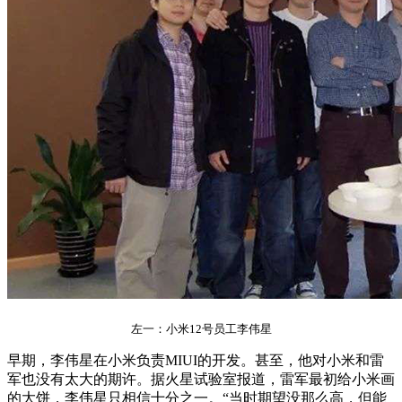
左一：小米12号员工李伟星
早期，李伟星在小米负责MIUI的开发。甚至，他对小米和雷
军也没有太大的期许。据火星试验室报道，雷军最初给小米画
的大饼，李伟星只相信十分之一。“当时期望没那么高，但能