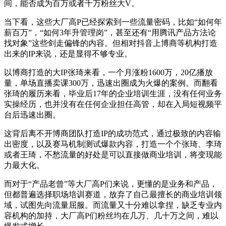
间，能否成为百万或者千万粉丝大V。
当下看，这些大厂高P已经探索到一些流量密码，比如“如何年
薪百万”，“如何3年升管理岗”，甚至还有“用腾讯产品方法论
找对象”这些剑走偏锋的内容。但相对抖音上博商等机构打造
出来的IP来说，还是显得不够专业。
以博商打造的大IP张琦来看，一个月涨粉1600万，20亿播放
量，单场直播卖课300万，迅速出圈成为火爆的案例。而翻看
张琦的履历来看，毕业后17年的企业培训生涯，没有任何业务
实操经历，也并没有在任何企业担任高管，却在入局短视频平
台后迅速出圈。
这背后离不开博商团队打造IP的成功范式，通过极致的内容输
出密度，以及赛马机制测试爆款内容，打造一个个张琦、李琦
或者王琦，不愁流量的好处是可以直接做商业培训，将变现能
力最大化。
而对于“产品老曾”等大厂高P们来说，更懂的是业务和产品，
但都普遍选择职场培训赛道，放弃了自己最擅长的商业培训领
域，试图先向流量屈服。而流量又十分难以拿捏，缺乏专业内
容机构的加持，大厂高P们粉丝均在几万、几十万之间，难以