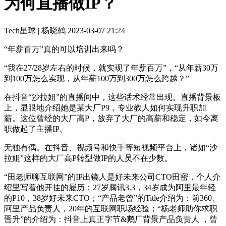
为何直播做IP？
Tech星球 | 杨晓鹤
2023-03-07 21:24
“年薪百万”真的可以培训出来吗？
“我在27/28岁左右的时候，就实现了年薪百万”，“从年薪30万
到100万怎么实现，从年薪100万到300万怎么跨越？”
在抖音“沙拉姐”的直播间中，这些话术经常出现。直播背景板
上，显眼地介绍她是某大厂P9，专业教人如何实现升职加
薪。这位曾经的大厂高P，放弃了大厂的高薪和稳定，如今离
职做起了主播IP。
无独有偶。在抖音、视频号和快手等短视频平台上，诸如“沙
拉姐”这样的大厂高P转型做IP的人员不在少数。
“田老师聊互联网”的IP出镜人是好未来公司CTO田密，个人介
绍里写着他开挂的履历：27岁腾讯3.3，34岁成为阿里最年轻
的P10，38岁好未来CTO；“产品老曾”的Title介绍为：前360、
阿里产品负责人，20年的互联网职场经验；“杨老师助你求职
晋升”的介绍为：抖音上真正字节&鹅厂背景产品负责人 ，曾