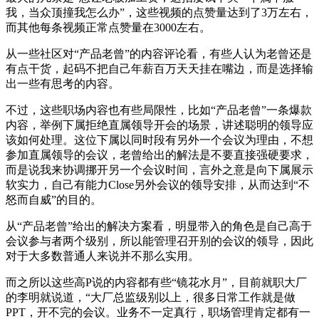
我，当众顶撞我怎么办”，这些视频的点赞量达到了3万左右，
而其他每条视频正常点赞量在3000左右。
从一些社区对“产品老曾”的内容评论看，有些人认为老曾还是
有点干货，起码不把自己年薪百万天天挂在嘴边，而是选择输
出一些有思考的内容。
不过，这些职场内容也有些局限性，比如“产品老曾”一条爆款
内容，举例下属拒绝直属领导开会的场景，讲述聪明的领导应
该如何处理。这位下属以同时段有另外一个会议为理由，不想
参加直属领导的会议，老曾给出的解法是不要直接强硬要求，
而是说我来协调挪开另一个会议时间，言外之意是向下属展示
软实力，自己有能力Close另外会议的领导安排，从而达到“不
怒而自威”的目的。
从“产品老曾”给出的解决方案看，明显带入的角色是自己高于
会议参与者两个级别，所以能管理召开别的会议的领导，因此
对于大多数普通人来说并不那么实用。
而之所以这些高P说的内容都有些“镜花水月”，目前就职大厂
的李明就说道，“大厂总监级别以上，很多日常工作就是做
PPT，开不完的会议。业务不一定真行，职场管理肯定都有一