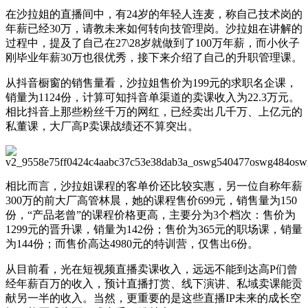
在沙拉姐的直播间中，有24岁的年轻人连麦，称自己技术岗的
年薪已经30万，请教未来如何转向技管理岗。沙拉姐在讲解的
过程中，提及了自己在27\28岁就做到了100万年薪，而小伙子
刚毕业年薪30万也很优秀，接下来介绍了自己的升职管理课。
从抖音橱窗的销售量看，沙拉姐售价为199元的求职名企课，
销量为1124份，计算可知抖音单渠道的卖课收入为22.3万元。
相比抖音上那些粉丝千万的网红，已经卖出几千万、上亿元的
私董课，大厂高P卖课战绩还不算突出。
相比而言，沙拉姐课程的客单价还比较实惠，另一位自称年薪
300万的前大厂高管林晨，她的课程售价699元，销售量为150
份，“产品老曾”的课程价格更高，主要分为3个档次：售价为
1299元的晋升课，销量为142份；售价为365元的职场课，销量
为144份；而售价高达4980元的特训营，仅售出6份。
从目前看，光在短视频直播卖课收入，远远不能到达高P们曾
经年薪百万的收入，预计直播打赏、线下演讲、私域卖课能贡
献另一半的收入。当然，更重要的是这些直播IP未来的成长空