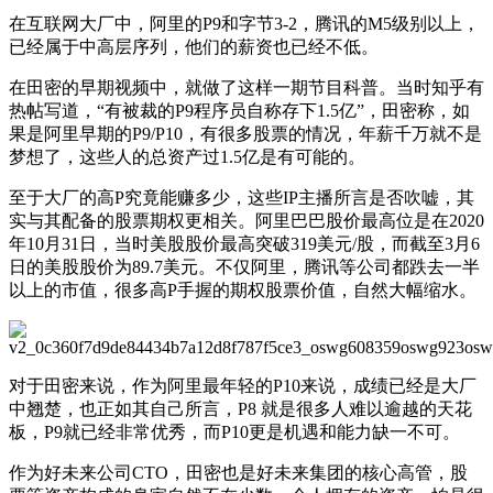
在互联网大厂中，阿里的P9和字节3-2，腾讯的M5级别以上，
已经属于中高层序列，他们的薪资也已经不低。
在田密的早期视频中，就做了这样一期节目科普。当时知乎有
热帖写道，“有被裁的P9程序员自称存下1.5亿”，田密称，如
果是阿里早期的P9/P10，有很多股票的情况，年薪千万就不是
梦想了，这些人的总资产过1.5亿是有可能的。
至于大厂的高P究竟能赚多少，这些IP主播所言是否吹嘘，其
实与其配备的股票期权更相关。阿里巴巴股价最高位是在2020
年10月31日，当时美股股价最高突破319美元/股，而截至3月6
日的美股股价为89.7美元。不仅阿里，腾讯等公司都跌去一半
以上的市值，很多高P手握的期权股票价值，自然大幅缩水。
对于田密来说，作为阿里最年轻的P10来说，成绩已经是大厂
中翘楚，也正如其自己所言，P8 就是很多人难以逾越的天花
板，P9就已经非常优秀，而P10更是机遇和能力缺一不可。
作为好未来公司CTO，田密也是好未来集团的核心高管，股