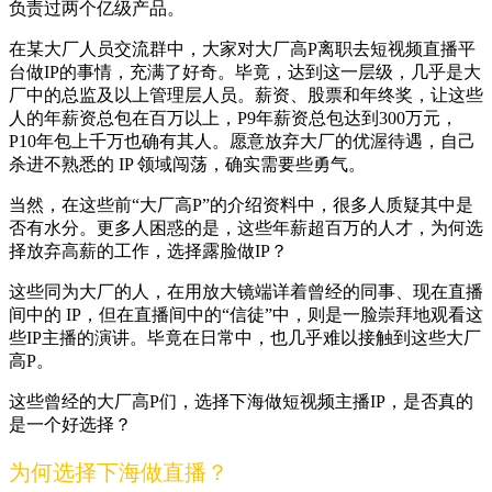
负责过两个亿级产品。
在某大厂人员交流群中，大家对大厂高P离职去短视频直播平
台做IP的事情，充满了好奇。毕竟，达到这一层级，几乎是大
厂中的总监及以上管理层人员。薪资、股票和年终奖，让这些
人的年薪资总包在百万以上，P9年薪资总包达到300万元，
P10年包上千万也确有其人。愿意放弃大厂的优渥待遇，自己
杀进不熟悉的 IP 领域闯荡，确实需要些勇气。
当然，在这些前“大厂高P”的介绍资料中，很多人质疑其中是
否有水分。更多人困惑的是，这些年薪超百万的人才，为何选
择放弃高薪的工作，选择露脸做IP？
这些同为大厂的人，在用放大镜端详着曾经的同事、现在直播
间中的 IP，但在直播间中的“信徒”中，则是一脸崇拜地观看这
些IP主播的演讲。毕竟在日常中，也几乎难以接触到这些大厂
高P。
这些曾经的大厂高P们，选择下海做短视频主播IP，是否真的
是一个好选择？
为何选择下海做直播？