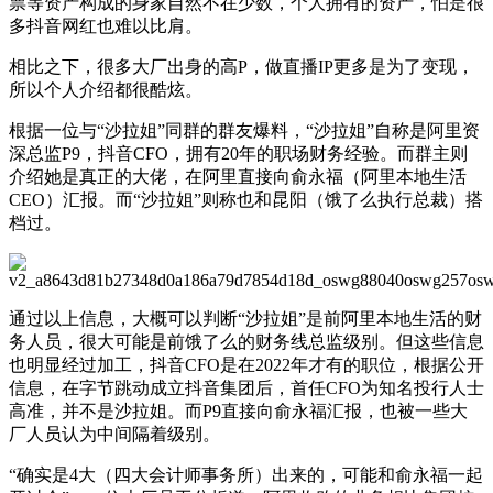
票等资产构成的身家自然不在少数，个人拥有的资产，怕是很
多抖音网红也难以比肩。
相比之下，很多大厂出身的高P，做直播IP更多是为了变现，
所以个人介绍都很酷炫。
根据一位与“沙拉姐”同群的群友爆料，“沙拉姐”自称是阿里资
深总监P9，抖音CFO，拥有20年的职场财务经验。而群主则
介绍她是真正的大佬，在阿里直接向俞永福（阿里本地生活
CEO）汇报。而“沙拉姐”则称也和昆阳（饿了么执行总裁）搭
档过。
通过以上信息，大概可以判断“沙拉姐”是前阿里本地生活的财
务人员，很大可能是前饿了么的财务线总监级别。但这些信息
也明显经过加工，抖音CFO是在2022年才有的职位，根据公开
信息，在字节跳动成立抖音集团后，首任CFO为知名投行人士
高准，并不是沙拉姐。而P9直接向俞永福汇报，也被一些大
厂人员认为中间隔着级别。
“确实是4大（四大会计师事务所）出来的，可能和俞永福一起