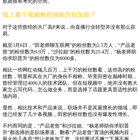
那就很有考究的空间。
线上看个视频教程就能升职加薪？
对于这些曾经的大厂高P来说，向直播行业转型并没有那么容
易。
截至3月6日，“田老师聊互联网”的粉丝数为2.5万人，“产品老
曾”的粉丝数为9.9万，“沙拉姐”的粉丝数为25.4万，“杨老师助
你求职晋升”的粉丝数仅为8000多。
相比一些网红动辄几百万，上千万的粉丝数看，这些高P的粉
丝数，明显和其在大厂的身份不相称。毕竟田密在巅峰时期，
曾经管理过4000人的技术团队。但在短视频中，他并没有教大
家怎么写代码，怎么做业务，而是选择了话题更具普适性的职
场内容。
显然，相比技术和产品来说，职场并不是其最擅长的领域，即
使已经发了几十条视频，田密的粉丝数也没有爆发性增长。
不约而同的是，“产品老曾”和沙拉姐、“杨老师助你求职晋
升”都选择的是职场赛道。翻看“产品老曾”置顶的视频内容，
最火的几条是“想让老板加工资，这招屡试不爽”“下属不服