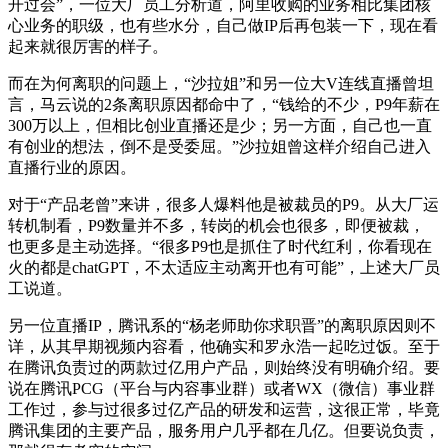
开过会”，一位大厂员工分析道，阿里收购的业务相比集团核
心业务的职级，也有些水分，自己做IP后再包装一下，现在看
起来就很厉害的样子。
而在为何离职的问题上，“沙拉姐”和另一位大V连线直播曾坦
言，马云说的2条离职原因都命中了，“钱给的不少，P9年薪在
300万以上，但相比创业直播还是少；另一方面，自己也一直
有创业的想法，倒不是受委屈。”沙拉姐曾这样介绍自己进入
直播行业的原因。
对于“产品老曾”来讲，很多人爆料他是被裁员的P9。从大厂运
转机制看，P9数量并不多，转岗的机会也很多，即便被裁，
也更多是主动选择。“很多P9也是抓住了时代红利，你看现在
火的都是chatGPT，不太适应主动离开也有可能”，上述大厂员
工说道。
另一位直播IP，腾讯系的“杨老师助你求职晋”的离职原因则不
详，从其早期视频内容看，他确实和罗永浩一起吃过饭。至于
在腾讯负责过的两款过亿用户产品，则始终没有明确介绍。要
说在腾讯PCG（平台与内容事业群）或者WX（微信）事业群
工作过，参与过很多过亿产品的研发和运营，这很正常，毕竟
腾讯集团的主要产品，服务用户几乎都在几亿。但要说负责，