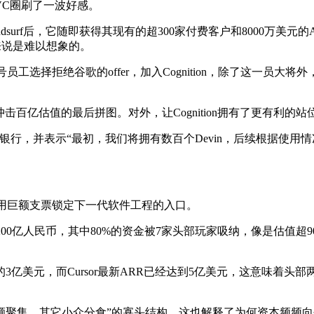
在VC圈刷了一波好感。
ndsurf后，它随即获得其现有的超300家付费客户和8000万美元的
on来说是难以想象的。
选择拒绝谷歌的offer，加入Cognition，除了这一员大将外，C
百亿估值的最后拼图。对外，让Cognition拥有了更有利的站位，能够与
行，并表示“最初，我们将拥有数百个Devin，后续根据使用情况，
在用巨额支票锁定下一代软件工程的入口。
0亿人民币，其中80%的资金被7家头部玩家吸纳，像是估值超90亿美元
024年的3亿美元，而Cursor最新ARR已经达到5亿美元，这意味着头部两家
份额聚集、其它小众分食”的寡头结构，这也解释了为何资本频频