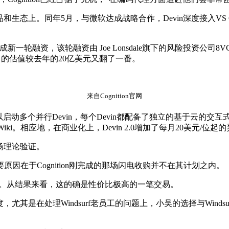
生态上。同年5月，与微软达成战略合作，Devin深度接入VS Cod
轮融资由 Joe Lonsdale旗下的风险投资公司8VC领投，Founders 
使该公司的估值较去年的20亿美元又翻了一番。
来自Cognition官网
本，可以启动多个并行Devin，每个Devin都配备了独立的基于云的交互
iki。相应地，在商业化上，Devin 2.0增加了每月20美元/位起
一场理论验证。
在于Cognition刚完成的那场闪电收购并不在其计划之内。
2亿美元。从结果来看，这的确是性价比极高的一笔交易。
度，尤其是在处理Windsurf老员工的问题上，小吴的选择与Win