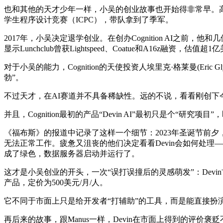
也和其他的天才少年一样，小吴的创业故事也开始得非常早。高中
学生程序设计竞赛（ICPC），带队拿到了季军。
2017年，小吴决定退学创业。在创办Cognition AI之前
显示Lunchclub曾获Lightspeed、Coatue和A16
对于小吴的能力，Cognition的天使投资人埃里克·格莱曼(Eri
勃”。
不过天才，在AI赛道并不具备稀缺性。远的不说，看看刚创下今年美
并且，Cognition最初的产品“Devin AI”最初只是个“研究项
《福布斯》的报道中记录了这样一个细节：2023年圣诞节前夕，
无法正常工作。疲惫又沮丧的他们决定看看Devin会如何处理
成了绿色，数据服务器启动并运行了。
这才是小吴创业的开头，一次“误打误撞后的灵感萌发”：Devin
产品，定价为500美元/月/人。
它不同于市面上只是给开发者“打辅助”的工具，而是能直接扮演“
再后来的故事，跟Manus一样，Devin在市面上得到的评价