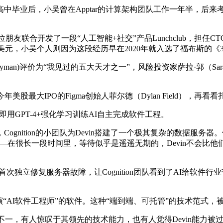
毕业后，小吴曾在Apptar的计算架构团队工作一年半，后来考
，他和几位朋友联合开发了一段“人工智能+社交”产品Lunchclub
z融资，估值超1亿美元，小吴个人则因为这段经历早在2020年就入选了福布
c Glyman)评价为“我见过的五大天才之一”，风险投资家萨拉·郭（
股最大IPO的Figma创始人菲尔德（Dylan Field），再
目”，即用GPT-4+强化学习训练AI自主完成软件工程。
Cognition的小团队为Devin搭建了一个极其复杂的数据
——在很长一段时间里，等待似乎是遥遥无期的，Devin不会
首次独立修复服务器故障，让Cognition团队看到了AI给软件
AI软件工程师”的软件。这种“端到端、可托管”的技术范式，被投
褒贬不一，有人惊叹于其领先的技术能力，也有人觉得Devin能力被