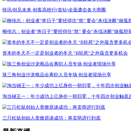
快讯|创见未来·创客高校行(首站)全面袭击各大商圈
柳传志：创业者“奔日子”要经得住“熬” 要会“杀伐决断”做孤胆
资本的冬天不一定是创业者的冬天 “B轮死”之外蕴含更多机会
珠三角创业沙龙唯品会离职人员专场 创业者现场分享
淘当铺王一：年少成功上亿身价一朝归零，十年四次创业触底
三只松鼠创始人章燎原谈成功：将卖萌进行到底