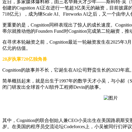
近日，多家媒体爆料称，由三名华裔天才少年——斯科特·吴（Scott 
创建的Cognition AI正在进行一笔超3亿美元的融资，目前披露的投资
718亿元），成为继Scale AI、Fireworks AI之后，又一个由
更重要的是，Cognition同样表现出了惊人的成长速度。Cognit
蒂尔就推动他的Founders Fund对Cognition完成第二轮融资
在寻求本轮融资之前，Cognition最近一轮融资发生在2025年
亿元的估值。
28岁执掌720亿独角兽
Cognition的故事并不长，它诞生在AI公司野蛮生长的2023年底
简单概括起来，就是出生于1997年的数学天才小吴，与小郝（Sc
闭门研发出全球首个AI软件工程师Devin的故事。
其中，Cognition的联合创始人兼CEO小吴出生在美国路易斯
岁。在美国的程序员交流论坛Codeforces上，小吴被同行们评