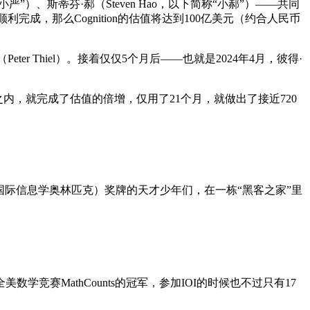
严”）、斯蒂芬·郝（Steven Hao，以下简称“小郝”）——共同
资能够顺利完成，那么Cognition的估值将达到100亿美元（约合人民币
eter Thiel）。接着仅仅5个月后——也就是2024年4月，彼得·
5个月之内，就完成了估值的倍增，仅用了21个月，就做出了接近720
OI（国际信息学奥林匹克）奖牌的天才少年们，在一栋“黑客之家”里
学竞赛MathCounts的冠军，参加IOI的时候也不过只有17