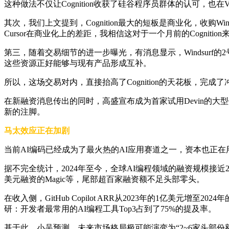
这种做法不仅让Cognition收获了硅谷程序员群体的认可，也
其次，我们上文提到，Cognition最大的短板是商业化，收购Wi
Cursor在商业化上的差距，我相信这对于一个月前的Cogniti
第三，随着交易细节的进一步曝光，有消息显示，Windsurf的2号员工
这些资源正好能够与现有产品形成互补。
所以，这场交易对内，直接抬高了Cognition的天花板，完成了冲击
在新融资消息传出的同时，高盛宣布成为首家试用Devin的大型银
新的注脚。
马太效应正在加剧
当前AI编码已经成为了最火热的AI应用赛道之一，资本也正
据不完全统计，2024年至今，全球AI编程领域的融资规模接近20
美元融资的Magic等，尾部超百家融资额不足头部零头。
在收入侧，GitHub Copilot ARR从2023年的1亿美元增至2
研：开发者最常用的AI编程工具Top3占到了75%的提及率。
基于此，小吴预测，未来市场格局极可能演变为“2~6家头部