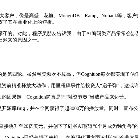
大客户，像是高盛、花旗、MongoDB、Ramp、Nubank等，客
也暴露了其在商业化上的短板。
保守的。对此，程序员朋友告诉我，由于AI编码类产品常常会涉
上起来的原因之一。
的是第四轮。虽然融资频次不算高，但Cognition每次都实现了估
而是在融资前精准释放大动作，用里程碑事件给投资人“递子弹”，这
果链，Cognition简直是把“融资节奏”当成产品来运营。
立修复开源库Bug，并在全网获得了超3000万的播放量。同时，宣布公司
投资，估值直接跳升至20亿美元。并创下了硅谷AI赛道“6个月成为独角兽
uttig透露，Cognition已经占据了先机，“在编码代理方面追赶他们会非常