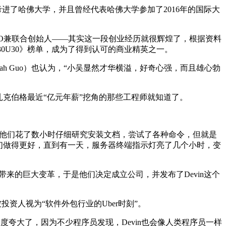
进了哈佛大学，并且曾经代表哈佛大学参加了2016年的国际大
，担任CTO兼联合创始人——其实这一段创业经历就很辉煌了，根据资料
斯的《30U30》榜单，成为了得到认可的商业精英之一。
Sarah Guo）也认为，“小吴显然才华横溢，好奇心强，而且雄心勃
看看扎克伯格最近“亿元年薪”挖角的那些工程师就知道了。
服务器。他们花了数小时仔细研究安装文档，尝试了各种命令，但就是
比他们做得更好，直到有一天，服务器终端指示灯亮了几个小时，变
行业带来的巨大变革，于是他们决定成立公司，并发布了Devin这个
资人视为“软件外包行业的Uber时刻”。
过度夸大了，因为不少程序员发现，Devin也会像人类程序员一样