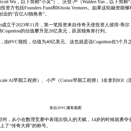
Wu，以下简称“小吴”）、沃登·严（Walden Yan，以下简称“小
方包括Founders Fund和Khosla Ventures。如果这轮融
华人创业的“百亿AI独角兽”。
ion成立于2023年11月，第一笔投资来自传奇天使投资人彼得·蒂尔（P
，推动Cognition的估值攀升至20亿美元，跃居独角兽行列。
3月，由8VC领投，估值为40亿美元。这也就是说Cognition在
。
ale AI早期工程师）、小严（Cursor早期工程师）3名拿到I
来自20VC播客截图
安那州，从小在数理竞赛中表现出惊人的天赋，14岁的时候就勇夺全美数
议上了“传奇大师”的称号。