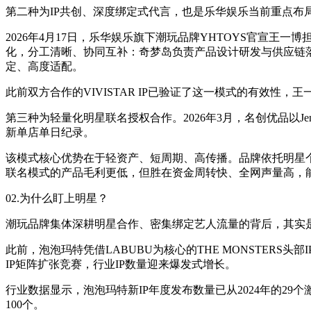
第二种为IP共创、深度绑定式代言，也是乐华娱乐当前重点布
2026年4月17日，乐华娱乐旗下潮玩品牌YHTOYS官宣王一
化，分工清晰、协同互补：奇梦岛负责产品设计研发与供应链落
定、高度适配。
此前双方合作的VIVISTAR IP已验证了这一模式的有效性，
第三种为轻量化明星联名授权合作。2026年3月，名创优品以J
新单店单日纪录。
该模式核心优势在于轻资产、短周期、高传播。品牌依托明星
联名模式的产品毛利更低，但胜在资金周转快、全网声量高，
02.为什么盯上明星？
潮玩品牌集体深耕明星合作、密集绑定艺人流量的背后，其实
此前，泡泡玛特凭借LABUBU为核心的THE MONSTE
IP矩阵扩张竞赛，行业IP数量迎来爆发式增长。
行业数据显示，泡泡玛特新IP年度发布数量已从2024年的29个激
100个。