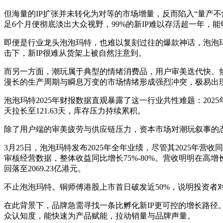
但海量的IP扩张并未转化为对等的市场增量，反而陷入“量产不爆
足6个月便彻底淡出大众视野，99%的新IP难以存活超一年，
即便是行业龙头泡泡玛特，也难以复刻过往的爆款神话，泡泡玛特在20
击下，新IP很难从货架上被自然注意到。
而另一方面，潮玩属于典型的情绪消费品，用户审美迭代快、
漫长的生产周期与瞬息万变的市场情绪形成强烈冲突，极易出
泡泡玛特2025年财报数据直观暴露了这一行业共性难题：2025
天拉长至121.63天，库存压力持续累积。
除了用户端的审美疲劳与供应链压力，资本市场对潮玩叙事的
3月25日，泡泡玛特发布2025年全年业绩，尽管其2025年营
审核经营数据，整体收益同比增长75%-80%。营收明明在高增长，
回落至2069.23亿港元。
不止泡泡玛特。铜师傅港股上市首日破发近50%，说明投资者对
在此背景下，品牌急需寻找一条比孵化新IP更可控的增长路径
众认知度，能快速为产品赋能，拉动销量与品牌声量。