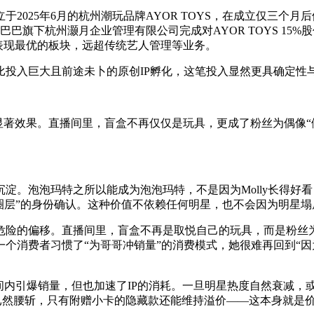
025年6月的杭州潮玩品牌AYOR TOYS，在成立仅三个月后
巴巴旗下杭州灏月企业管理有限公司完成对AYOR TOYS 1
表现最优的板块，远超传统艺人管理等业务。
投入巨大且前途未卜的原创IP孵化，这笔投入显然更具确定性
带来显著效果。直播间里，盲盒不再仅仅是玩具，更成了粉丝为偶像
。泡泡玛特之所以能成为泡泡玛特，不是因为Molly长得好看
圈层”的身份确认。这种价值不依赖任何明星，也不会因为明星塌
危险的偏移。直播间里，盲盒不再是取悦自己的玩具，而是粉丝为
个消费者习惯了“为哥哥冲销量”的消费模式，她很难再回到“因
间内引爆销量，但也加速了IP的消耗。一旦明星热度自然衰减，
手市场价格已然腰斩，只有附赠小卡的隐藏款还能维持溢价——这本身