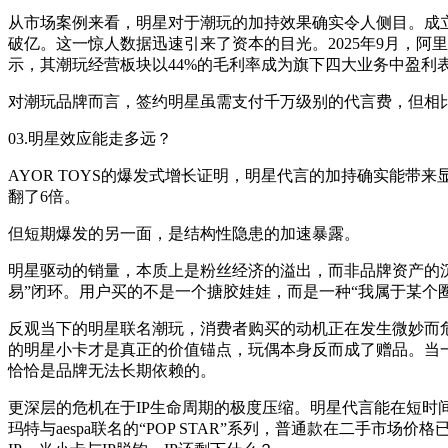
从市场案例来看，明星对于潮玩的加持效果确实令人侧目。成立于2
破亿。这一惊人数据迅速引来了资本的目光。2025年9月，阿里
示，其潮玩经营板块以44%的毛利率成为旗下四大业务中盈利
对潮玩品牌而言，签约明星虽需支付千万级别的代言费，但相比
03.明星效应能走多远？
AYOR TOYS的爆发式增长证明，明星代言的加持确实能
翻了6倍。
但短期爆发的另一面，是结构性隐患的加速暴露。
明星驱动的销量，本质上是粉丝经济的溢出，而非品牌资产的沉淀
易”闭环。用户买的不是一个搪胶娃娃，而是一种“我属于某个
反观当下的明星联名潮玩，消费者购买的动机正在发生微妙而
的明星小卡才是真正的价值锚点，玩偶本身反而成了赠品。当一
恰恰是品牌无法长期依赖的。
更深层的危机在于IP生命周期的极度压缩。明星代言能在短时
玛特与aespa联名的“POP STAR”系列，普通款在二