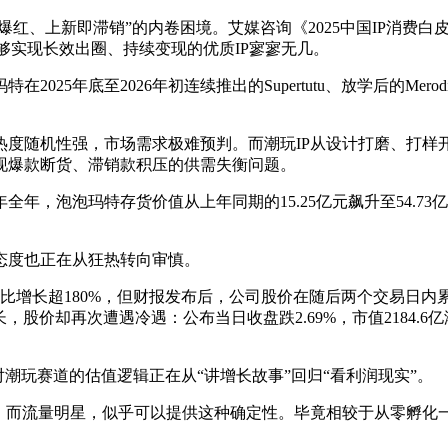
红、上新即滞销”的内卷困境。艾媒咨询《2025中国IP消费白
能够实现长效出圈、持续变现的优质IP寥寥无几。
25年底至2026年初连续推出的Supertutu、放学后的Mer
热度随机性强，市场需求极难预判。而潮玩IP从设计打磨、打样
现爆款断货、滞销款积压的供需失衡问题。
年全年，泡泡玛特存货价值从上年同期的15.25亿元飙升至54.73
态度也正在从狂热转向审慎。
收同比增长超180%，但财报发布后，公司股价在随后两个交易日内累计
股价却再次遭遇冷遇：公布当日收盘跌2.69%，市值2184.6亿
潮玩赛道的估值逻辑正在从“讲增长故事”回归“看利润现实”。
。而流量明星，似乎可以提供这种确定性。毕竟相较于从零孵化一