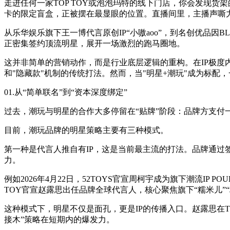
走进任何一家TOP TOY或泡泡玛特的线下门店，你会发现
卡的限定盲盒，正被摆在最显眼的位置。直播间里，主播声嘶力
从乐华娱乐旗下王一博代言原创IP“小嗷aoo”，到名创优品因BL
正密集签约顶流明星，展开一场激烈的跑马圈地。
这并非简单的营销动作，而是行业底层逻辑的重构。在IP极
和"隐藏款"机制的传统打法。然而，当"明星+潮玩"成为标
01.从“简单联名”到“资本深度绑定”
过去，潮玩与明星的合作大多停留在“贴牌”阶段：品牌方支付
目前，潮玩品牌的明星策略主要有三种模式。
第一种是代言人推自有IP，这是当前最主流的打法。品牌通过
力。
例如2026年4月22日，52TOYS官宣周柯宇成为旗下潮流IP
TOY官宣赵露思出任品牌全球代言人，核心聚焦旗下“糯米儿”“
这种模式下，明星不仅是面孔，更是IP的传播入口。赵露思在TO
接木”策略在短期内的爆发力。