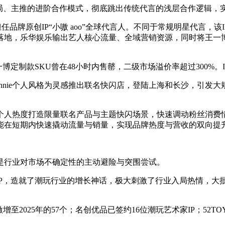
局、主推的进阶合作模式，彻底跳出传统代言的浅层合作逻辑，实
博担任品牌原创IP“小嗷 aoo”全球代言人。不同于常规明星代
地，乐华娱乐输出艺人核心流量、全域营销资源，同时将王一博的
王一博定制款SKU曾在48小时内售罄，二级市场溢价率超过300
ennie个人风格为灵感推出联名快闪店，登陆上海和长沙，引发
个人热度打造限量联名产品与主题快闪场景，快速调动粉丝消费情
能在短期内快速撬动流量与销量，实现品牌热度与营收的双向提
是行业对市场不确定性的主动避险与突围尝试。
RS头部IP，造就了潮玩行业的增长神话，极大刺激了行业入局热情
增至2025年的57个；名创优品已签约16位潮玩艺术家IP；52TO