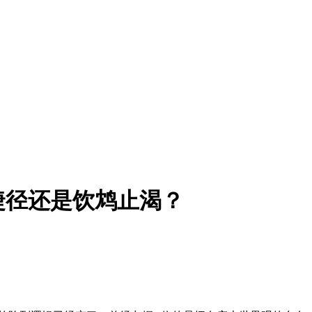
捷径还是饮鸩止渴？
。