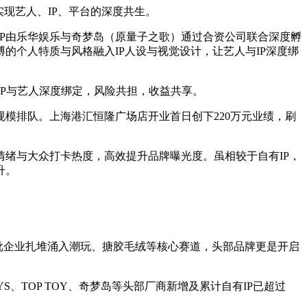
现艺人、IP、平台的深度共生。
言，该IP由乐华娱乐与奇梦岛（原量子之歌）通过合资公司联合深度孵
个人特质与风格融入IP人设与视觉设计，让艺人与IP深度绑
%。IP与艺人深度绑定，风险共担，收益共享。
大规模排队。上海港汇恒隆广场店开业首日创下220万元业绩，刷
绪与大众打卡热度，高效提升品牌曝光度。虽相较于自有IP，
升。
，大批企业扎堆涌入潮玩、搪胶毛绒等核心赛道，头部品牌更是开启
YS、TOP TOY、奇梦岛等头部厂商新增及累计自有IP已超过