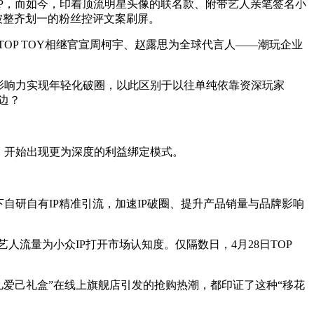
IP，而如今，印着顶流明星头像的联名款、附带艺人亲笔签名小
被整齐划一的粉丝控评文案刷屏。
YS、TOP TOY相继官宣周柯宇、赵露思为全球代言人——潮玩企业
影响力实现年轻化破圈，以此区别于以往单纯依靠资深玩家
边？
年，开始出现更为深度的利益绑定模式。
自研自有IP精准引流，加速IP破圈、提升产品销量与品牌影响
托艺人流量为小众IP打开市场认知度。仅隔数日，4月28日TOP
米儿爱己礼盒”在线上旗舰店引发的抢购热潮，都印证了这种“移花