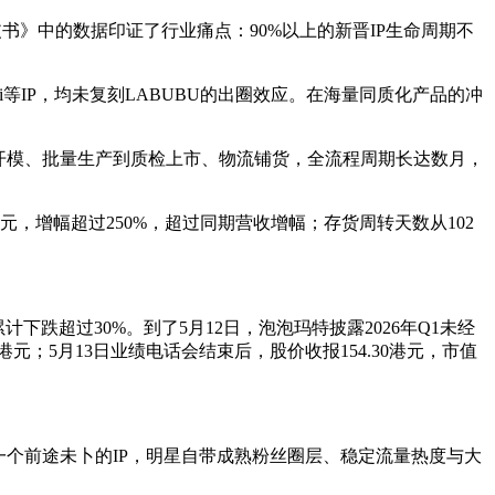
皮书》中的数据印证了行业痛点：90%以上的新晋IP生命周期不
odi等IP，均未复刻LABUBU的出圈效应。在海量同质化产品的冲
开模、批量生产到质检上市、物流铺货，全流程周期长达数月，
亿元，增幅超过250%，超过同期营收增幅；存货周转天数从102
下跌超过30%。到了5月12日，泡泡玛特披露2026年Q1未经
港元；5月13日业绩电话会结束后，股价收报154.30港元，市值
个前途未卜的IP，明星自带成熟粉丝圈层、稳定流量热度与大