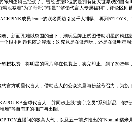
货架的陈列逻辑已经变了。曾经占据C位的是拥有庞大世界观的自有
竭地喊着"为了哥哥冲销量""解锁代言人专属福利"，评论区则
ACKPINK成员Jennie的联名周边引发千人排队，再到52TO
度内卷、新面孔难以突围的当下，潮玩品牌正试图借助明星的粉丝
配，一个根本问题也随之浮现：这究竟是在做潮玩，还是在做明星周
一笔授权费，将明星的照片印在包装上，卖完即止。到了2025
签约官方明星代言人，借助艺人的公众流量与粉丝号召力，为旗下
 POUKAPOUKA全球代言人，并同步上线“寰宇之灵”系列新品，依
堆堆”等自有IP的推广与出圈。
P TOY直播间的极高人气，以及五一前夕推出的“Nommi 糯