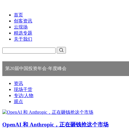
首页
创客资讯
云现场
精选专题
关于我们
第20届中国投资年会·年度峰会
资讯
现场干货
专访/人物
观点
OpenAI 和 Anthropic，正在砸钱抢这个市场