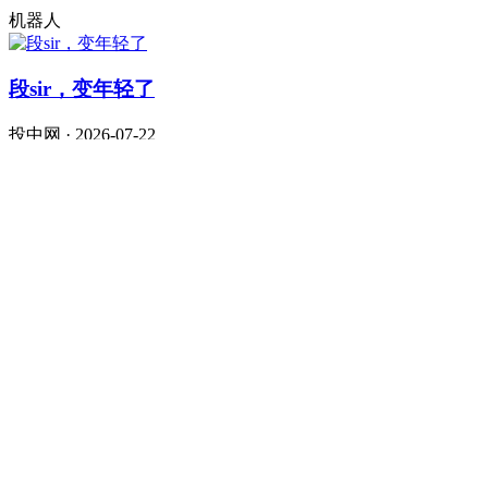
机器人
段sir，变年轻了
投中网 · 2026-07-22
泡泡玛特
腾讯、阿里、字节，大战AI办公
定焦One · 2026-07-22
拯救大兵张坤
虎嗅APP · 2026-07-09