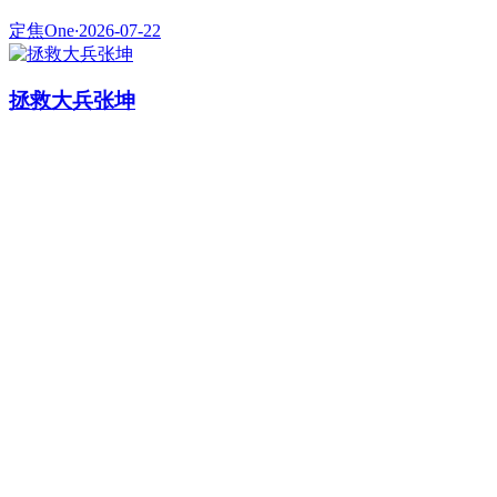
定焦One
·
2026-07-22
拯救大兵张坤
虎嗅APP
·
2026-07-09
刚刚，新晋千亿女首富去港交所敲钟了
投中网
·
2026-07-09
“全系列智能机器人第一股”， 上市了
投中网
·
2026-07-09
腾讯投资郑渊洁，皮皮鲁居然融资5轮了