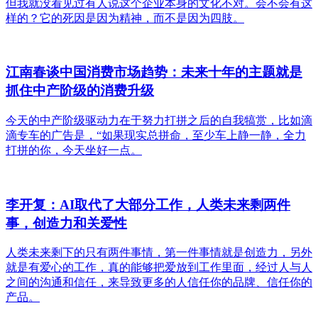
但我就没看见过有人说这个企业本身的文化不对。会不会有这
样的？它的死因是因为精神，而不是因为四肢。
江南春谈中国消费市场趋势：未来十年的主题就是
抓住中产阶级的消费升级
今天的中产阶级驱动力在于努力打拼之后的自我犒赏，比如滴
滴专车的广告是，“如果现实总拼命，至少车上静一静，全力
打拼的你，今天坐好一点。
李开复：AI取代了大部分工作，人类未来剩两件
事，创造力和关爱性
人类未来剩下的只有两件事情，第一件事情就是创造力，另外
就是有爱心的工作，真的能够把爱放到工作里面，经过人与人
之间的沟通和信任，来导致更多的人信任你的品牌、信任你的
产品。