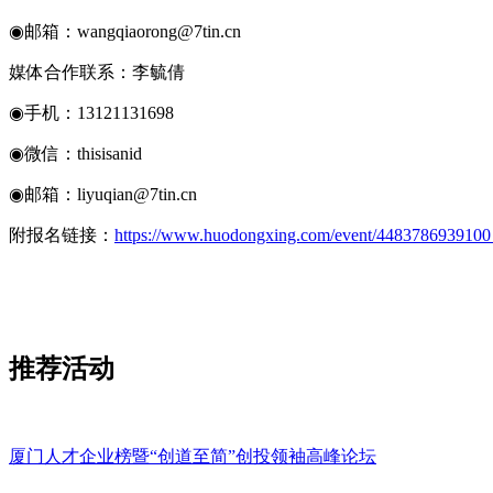
◉邮箱：wangqiaorong@7tin.cn
媒体合作联系：李毓倩
◉手机：13121131698
◉微信：thisisanid
◉邮箱：liyuqian@7tin.cn
附报名链接：
https://www.huodongxing.com/event/4483786939100
推荐活动
厦门人才企业榜暨“创道至简”创投领袖高峰论坛