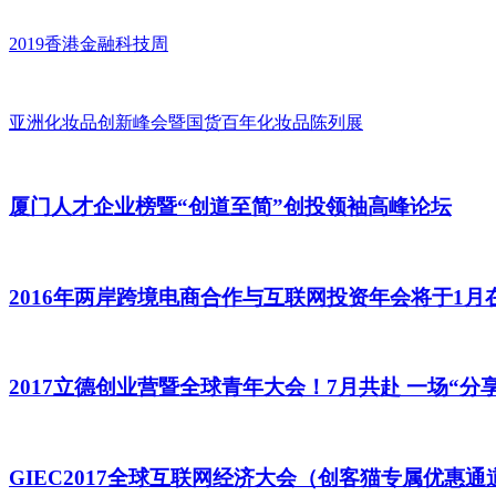
2019香港金融科技周
亚洲化妆品创新峰会暨国货百年化妆品陈列展
厦门人才企业榜暨“创道至简”创投领袖高峰论坛
2016年两岸跨境电商合作与互联网投资年会将于1月
2017立德创业营暨全球青年大会！7月共赴 一场“分
GIEC2017全球互联网经济大会（创客猫专属优惠通