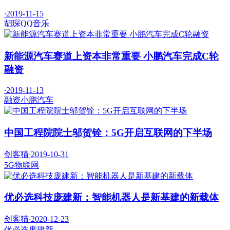
·
2019-11-15
胡琛
QQ音乐
新能源汽车赛道上资本非常重要 小鹏汽车完成C轮
融资
·
2019-11-13
融资
小鹏汽车
中国工程院院士邬贺铨：5G开启互联网的下半场
创客猫
·
2019-10-31
5G
物联网
优必选科技庞建新：智能机器人是新基建的新载体
创客猫
·
2020-12-23
优必选
庞建新