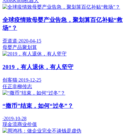
AloisKnoll
机器人
全球疫情致母婴产业告急，聚划算百亿补贴“救
场”？
歪道道
·
2020-04-15
母婴产品
聚划算
2019，有人退休，有人坚守
创客猫
·
2019-12-25
任正非
柳传志
“撒币”结束，如何“过冬”？
·
2019-10-28
现金流
商业价值