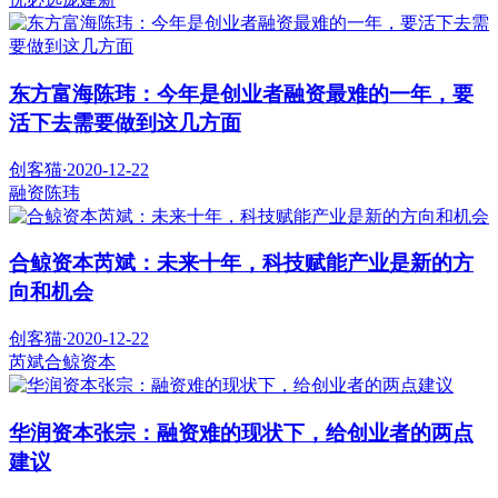
东方富海陈玮：今年是创业者融资最难的一年，要
活下去需要做到这几方面
创客猫
·
2020-12-22
融资
陈玮
合鲸资本芮斌：未来十年，科技赋能产业是新的方
向和机会
创客猫
·
2020-12-22
芮斌
合鲸资本
华润资本张宗：融资难的现状下，给创业者的两点
建议