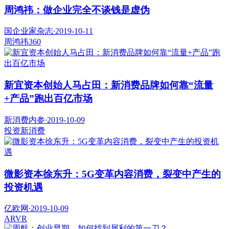
周鸿祎：做企业完全不谈钱是虚伪
国企业家杂志
·
2019-10-11
周鸿祎
360
新宜资本创始人马占田：新消费品牌如何靠“流量
+产品”跑出百亿市场
新消费内参
·
2019-10-09
投资
新消费
微影资本徐东升：5G变革内容消费，裂变中产生的
投资机遇
亿欧网
·
2019-10-09
AR
VR