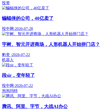
投资
蝙蝠侠的公司，40亿卖了
投中网
·
2026-07-28
宇树、智元开进商场，人形机器人开始拼门店？
豹变
·
2026-07-22
机器人
段sir，变年轻了
投中网
·
2026-07-22
泡泡玛特
腾讯、阿里、字节，大战AI办公