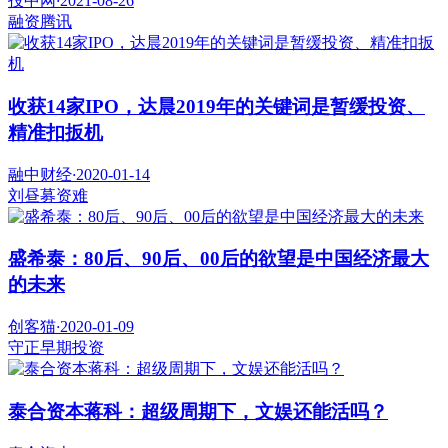
投中网
·
2021-08-26
融资
腾讯
收获14家IPO，达晨2019年的关键词是暂缓投资、
精准扣扳机
融中财经
·
2020-01-14
刘昼
募资难
盛希泰：80后、90后、00后的欲望是中国经济最大
的未来
创客猫
·
2020-01-09
守正
早期投资
泰合资本蒋科：超级周期下，文娱还能活吗？