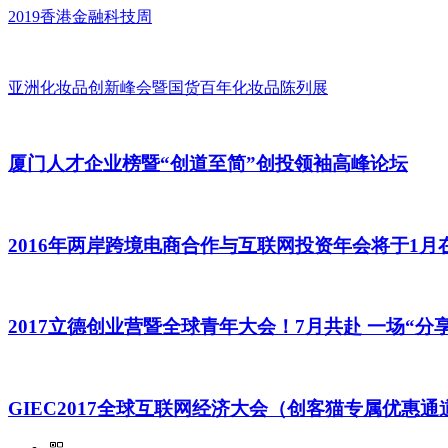
2019香港金融科技周
亚洲化妆品创新峰会暨国货百年化妆品陈列展
厦门人才企业榜暨“创道至简”创投领袖高峰论坛
2016年两岸跨境电商合作与互联网投资年会将于1月
2017立德创业营暨全球青年大会！7月共赴 一场“分
GIEC2017全球互联网经济大会（创客猫专属优惠通