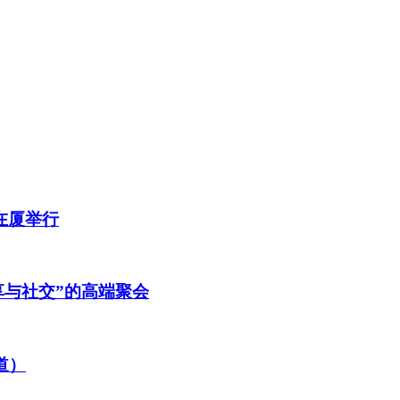
在厦举行
享与社交”的高端聚会
道）