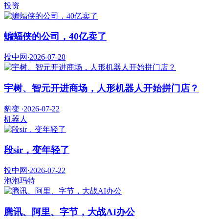
投资
蝙蝠侠的公司，40亿卖了
投中网
·
2026-07-28
宇树、智元开进商场，人形机器人开始拼门店？
豹变
·
2026-07-22
机器人
段sir，变年轻了
投中网
·
2026-07-22
泡泡玛特
腾讯、阿里、字节，大战AI办公