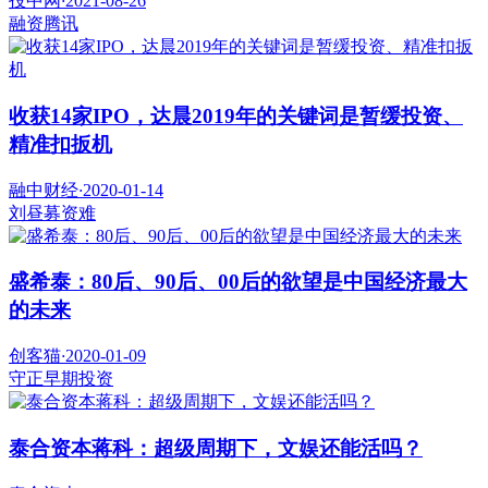
投中网
·
2021-08-26
融资
腾讯
收获14家IPO，达晨2019年的关键词是暂缓投资、
精准扣扳机
融中财经
·
2020-01-14
刘昼
募资难
盛希泰：80后、90后、00后的欲望是中国经济最大
的未来
创客猫
·
2020-01-09
守正
早期投资
泰合资本蒋科：超级周期下，文娱还能活吗？