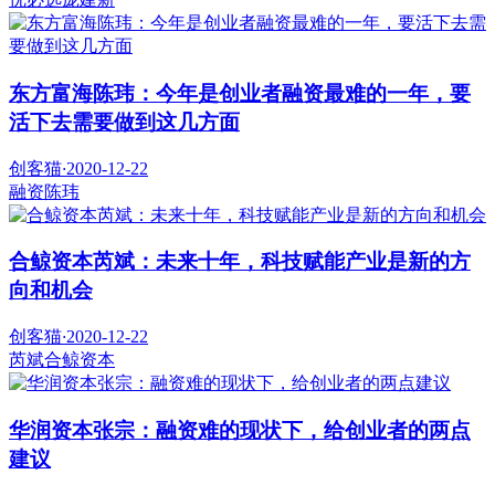
东方富海陈玮：今年是创业者融资最难的一年，要
活下去需要做到这几方面
创客猫
·
2020-12-22
融资
陈玮
合鲸资本芮斌：未来十年，科技赋能产业是新的方
向和机会
创客猫
·
2020-12-22
芮斌
合鲸资本
华润资本张宗：融资难的现状下，给创业者的两点
建议