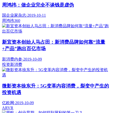
周鸿祎：做企业完全不谈钱是虚伪
国企业家杂志
·
2019-10-11
周鸿祎
360
新宜资本创始人马占田：新消费品牌如何靠“流量
+产品”跑出百亿市场
新消费内参
·
2019-10-09
投资
新消费
微影资本徐东升：5G变革内容消费，裂变中产生的
投资机遇
亿欧网
·
2019-10-09
AR
VR