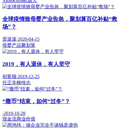
AloisKnoll
机器人
全球疫情致母婴产业告急，聚划算百亿补贴“救
场”？
歪道道
·
2020-04-15
母婴产品
聚划算
2019，有人退休，有人坚守
创客猫
·
2019-12-25
任正非
柳传志
“撒币”结束，如何“过冬”？
·
2019-10-28
现金流
商业价值