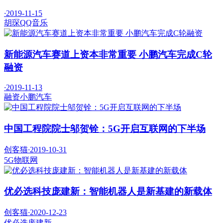
·
2019-11-15
胡琛
QQ音乐
新能源汽车赛道上资本非常重要 小鹏汽车完成C轮
融资
·
2019-11-13
融资
小鹏汽车
中国工程院院士邬贺铨：5G开启互联网的下半场
创客猫
·
2019-10-31
5G
物联网
优必选科技庞建新：智能机器人是新基建的新载体
创客猫
·
2020-12-23
优必选
庞建新