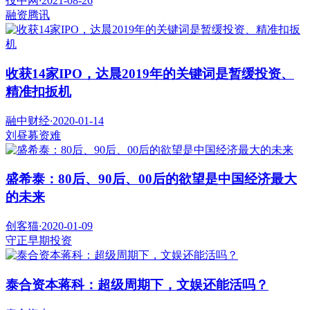
投中网
·
2021-08-26
融资
腾讯
收获14家IPO，达晨2019年的关键词是暂缓投资、
精准扣扳机
融中财经
·
2020-01-14
刘昼
募资难
盛希泰：80后、90后、00后的欲望是中国经济最大
的未来
创客猫
·
2020-01-09
守正
早期投资
泰合资本蒋科：超级周期下，文娱还能活吗？