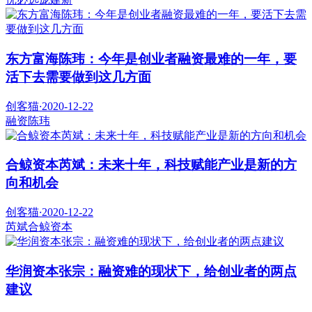
东方富海陈玮：今年是创业者融资最难的一年，要
活下去需要做到这几方面
创客猫
·
2020-12-22
融资
陈玮
合鲸资本芮斌：未来十年，科技赋能产业是新的方
向和机会
创客猫
·
2020-12-22
芮斌
合鲸资本
华润资本张宗：融资难的现状下，给创业者的两点
建议