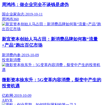
周鸿祎：做企业完全不谈钱是虚伪
国企业家杂志
·
2019-10-11
周鸿祎
360
新宜资本创始人马占田：新消费品牌如何靠“流量
+产品”跑出百亿市场
新消费内参
·
2019-10-09
投资
新消费
微影资本徐东升：5G变革内容消费，裂变中产生的
投资机遇
亿欧网
·
2019-10-09
AR
VR