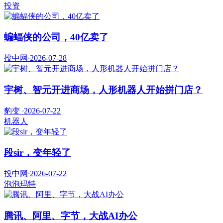
投资
蝙蝠侠的公司，40亿卖了
投中网
·
2026-07-28
宇树、智元开进商场，人形机器人开始拼门店？
豹变
·
2026-07-22
机器人
段sir，变年轻了
投中网
·
2026-07-22
泡泡玛特
腾讯、阿里、字节，大战AI办公