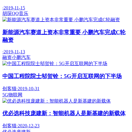
·
2019-11-15
胡琛
QQ音乐
新能源汽车赛道上资本非常重要 小鹏汽车完成C轮
融资
·
2019-11-13
融资
小鹏汽车
中国工程院院士邬贺铨：5G开启互联网的下半场
创客猫
·
2019-10-31
5G
物联网
优必选科技庞建新：智能机器人是新基建的新载体
创客猫
·
2020-12-23
优必选
庞建新