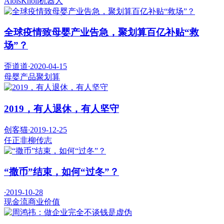
AloisKnoll
机器人
全球疫情致母婴产业告急，聚划算百亿补贴“救
场”？
歪道道
·
2020-04-15
母婴产品
聚划算
2019，有人退休，有人坚守
创客猫
·
2019-12-25
任正非
柳传志
“撒币”结束，如何“过冬”？
·
2019-10-28
现金流
商业价值