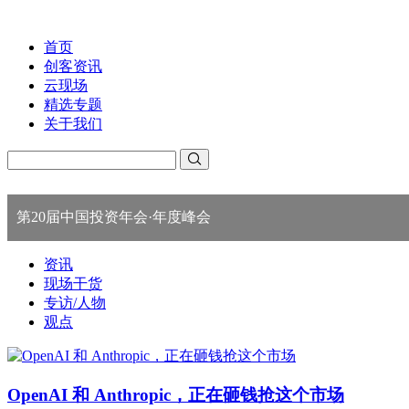
首页
创客资讯
云现场
精选专题
关于我们
第20届中国投资年会·年度峰会
资讯
现场干货
专访/人物
观点
OpenAI 和 Anthropic，正在砸钱抢这个市场