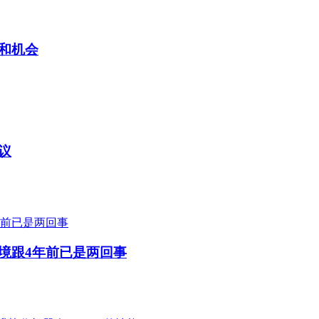
和机会
议
境跟4年前已是两回事