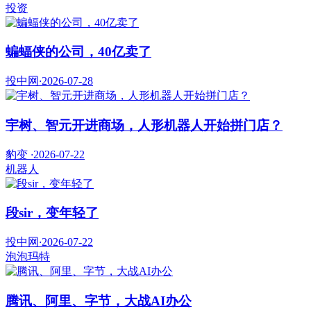
投资
蝙蝠侠的公司，40亿卖了
投中网
·
2026-07-28
宇树、智元开进商场，人形机器人开始拼门店？
豹变
·
2026-07-22
机器人
段sir，变年轻了
投中网
·
2026-07-22
泡泡玛特
腾讯、阿里、字节，大战AI办公