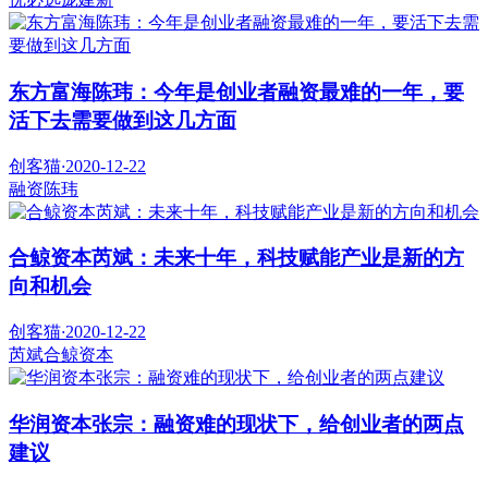
东方富海陈玮：今年是创业者融资最难的一年，要
活下去需要做到这几方面
创客猫
·
2020-12-22
融资
陈玮
合鲸资本芮斌：未来十年，科技赋能产业是新的方
向和机会
创客猫
·
2020-12-22
芮斌
合鲸资本
华润资本张宗：融资难的现状下，给创业者的两点
建议