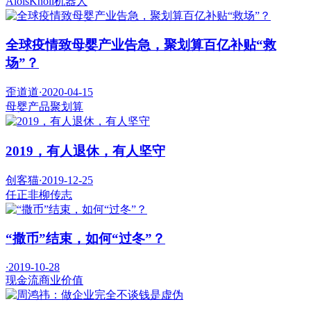
AloisKnoll
机器人
全球疫情致母婴产业告急，聚划算百亿补贴“救
场”？
歪道道
·
2020-04-15
母婴产品
聚划算
2019，有人退休，有人坚守
创客猫
·
2019-12-25
任正非
柳传志
“撒币”结束，如何“过冬”？
·
2019-10-28
现金流
商业价值