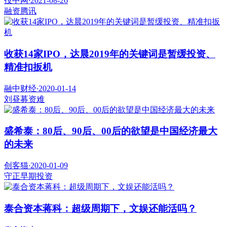
投中网
·
2021-08-26
融资
腾讯
收获14家IPO，达晨2019年的关键词是暂缓投资、
精准扣扳机
融中财经
·
2020-01-14
刘昼
募资难
盛希泰：80后、90后、00后的欲望是中国经济最大
的未来
创客猫
·
2020-01-09
守正
早期投资
泰合资本蒋科：超级周期下，文娱还能活吗？