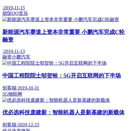
·
2019-11-15
胡琛
QQ音乐
新能源汽车赛道上资本非常重要 小鹏汽车完成C轮
融资
·
2019-11-13
融资
小鹏汽车
中国工程院院士邬贺铨：5G开启互联网的下半场
创客猫
·
2019-10-31
5G
物联网
优必选科技庞建新：智能机器人是新基建的新载体
创客猫
·
2020-12-23
优必选
庞建新