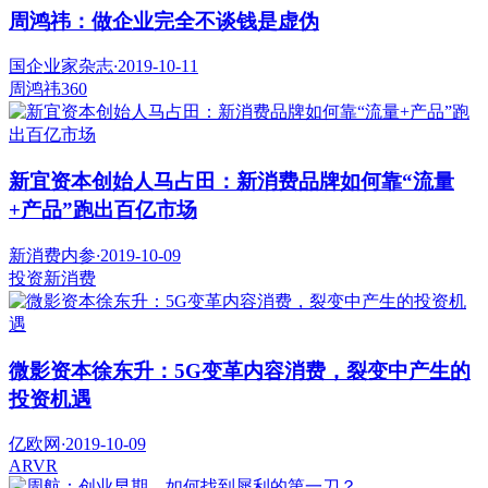
周鸿祎：做企业完全不谈钱是虚伪
国企业家杂志
·
2019-10-11
周鸿祎
360
新宜资本创始人马占田：新消费品牌如何靠“流量
+产品”跑出百亿市场
新消费内参
·
2019-10-09
投资
新消费
微影资本徐东升：5G变革内容消费，裂变中产生的
投资机遇
亿欧网
·
2019-10-09
AR
VR