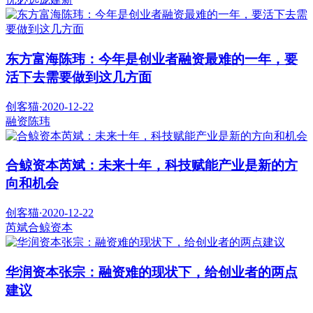
东方富海陈玮：今年是创业者融资最难的一年，要
活下去需要做到这几方面
创客猫
·
2020-12-22
融资
陈玮
合鲸资本芮斌：未来十年，科技赋能产业是新的方
向和机会
创客猫
·
2020-12-22
芮斌
合鲸资本
华润资本张宗：融资难的现状下，给创业者的两点
建议