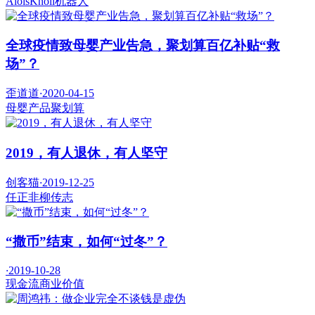
AloisKnoll
机器人
全球疫情致母婴产业告急，聚划算百亿补贴“救
场”？
歪道道
·
2020-04-15
母婴产品
聚划算
2019，有人退休，有人坚守
创客猫
·
2019-12-25
任正非
柳传志
“撒币”结束，如何“过冬”？
·
2019-10-28
现金流
商业价值