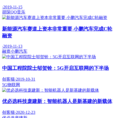
·
2019-11-15
胡琛
QQ音乐
新能源汽车赛道上资本非常重要 小鹏汽车完成C轮
融资
·
2019-11-13
融资
小鹏汽车
中国工程院院士邬贺铨：5G开启互联网的下半场
创客猫
·
2019-10-31
5G
物联网
优必选科技庞建新：智能机器人是新基建的新载体
创客猫
·
2020-12-23
优必选
庞建新