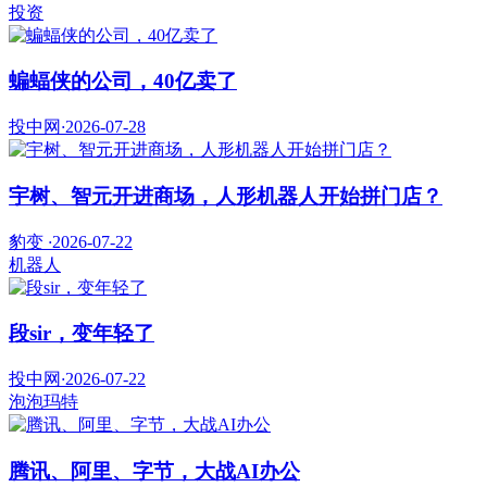
投资
蝙蝠侠的公司，40亿卖了
投中网
·
2026-07-28
宇树、智元开进商场，人形机器人开始拼门店？
豹变
·
2026-07-22
机器人
段sir，变年轻了
投中网
·
2026-07-22
泡泡玛特
腾讯、阿里、字节，大战AI办公