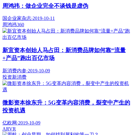
周鸿祎：做企业完全不谈钱是虚伪
国企业家杂志
·
2019-10-11
周鸿祎
360
新宜资本创始人马占田：新消费品牌如何靠“流量
+产品”跑出百亿市场
新消费内参
·
2019-10-09
投资
新消费
微影资本徐东升：5G变革内容消费，裂变中产生的
投资机遇
亿欧网
·
2019-10-09
AR
VR