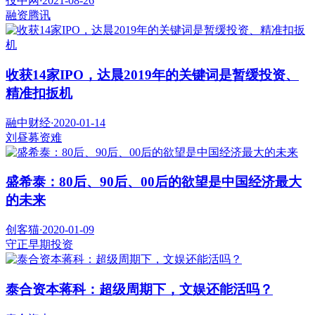
投中网
·
2021-08-26
融资
腾讯
收获14家IPO，达晨2019年的关键词是暂缓投资、
精准扣扳机
融中财经
·
2020-01-14
刘昼
募资难
盛希泰：80后、90后、00后的欲望是中国经济最大
的未来
创客猫
·
2020-01-09
守正
早期投资
泰合资本蒋科：超级周期下，文娱还能活吗？