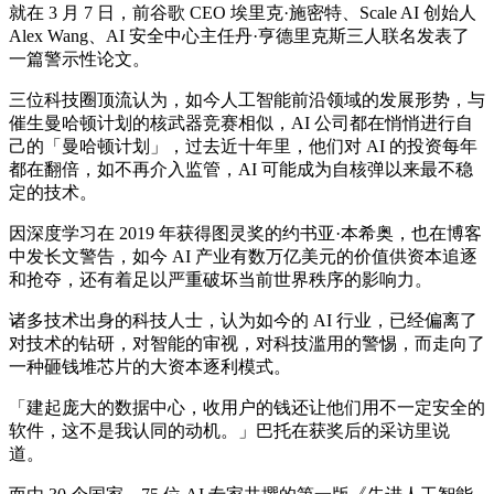
就在 3 月 7 日，前谷歌 CEO 埃里克·施密特、Scale AI 创始人
Alex Wang、AI 安全中心主任丹·亨德里克斯三人联名发表了
一篇警示性论文。
三位科技圈顶流认为，如今人工智能前沿领域的发展形势，与
催生曼哈顿计划的核武器竞赛相似，AI 公司都在悄悄进行自
己的「曼哈顿计划」，过去近十年里，他们对 AI 的投资每年
都在翻倍，如不再介入监管，AI 可能成为自核弹以来最不稳
定的技术。
因深度学习在 2019 年获得图灵奖的约书亚·本希奥，也在博客
中发长文警告，如今 AI 产业有数万亿美元的价值供资本追逐
和抢夺，还有着足以严重破坏当前世界秩序的影响力。
诸多技术出身的科技人士，认为如今的 AI 行业，已经偏离了
对技术的钻研，对智能的审视，对科技滥用的警惕，而走向了
一种砸钱堆芯片的大资本逐利模式。
「建起庞大的数据中心，收用户的钱还让他们用不一定安全的
软件，这不是我认同的动机。」巴托在获奖后的采访里说
道。