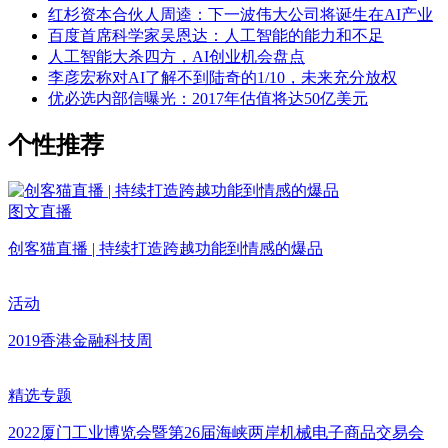
红杉资本合伙人周逵：下一波伟大公司将诞生在AI产业
百度首席科学家吴恩达：人工智能的能力和不足
人工智能大杀四方，AI创业机会盘点
李彦宏称对AI了解不到陆奇的1/10，未来充分放权
优必选内部信曝光：2017年估值将达50亿美元
个性推荐
图文直播
创客猫直播 | 持续打造跨越功能到情感的爆品
活动
2019香港金融科技周
精选专题
2022厦门工业博览会暨第26届海峡两岸机械电子商品交易会