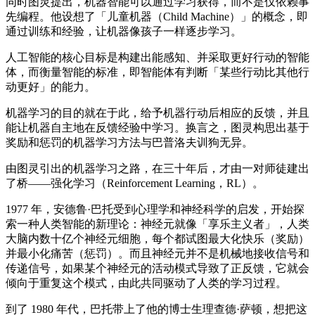
同时图灵提出，机器智能可以通过学习获得，而不是仅依赖事
先编程。他设想了「儿童机器（Child Machine）」的概念，即
通过训练和经验，让机器像孩子一样逐步学习。
人工智能的核心目标是构建出能感知、并采取更好行动的智能
体，而衡量智能的标准，即智能体有判断「某些行动比其他行
动更好」的能力。
机器学习的目的就在于此，给予机器行动后相应的反馈，并且
能让机器自主地在反馈经验中学习。换言之，图灵构思出基于
奖励和惩罚的机器学习方法与巴普洛夫训狗无异。
由图灵引出的机器学习之路，在三十年后，才由一对师徒建出
了桥——强化学习（Reinforcement Learning，RL）。
1977 年，安德鲁·巴托受到心理学和神经科学的启发，开始探
索一种人类智能的新理论：神经元就像「享乐主义者」，人类
大脑内数十亿个神经元细胞，每个都试图最大化快乐（奖励）
并最小化痛苦（惩罚）。而且神经元并不是机械地接收信号和
传递信号，如果某个神经元的活动模式导致了正反馈，它就会
倾向于重复这个模式，由此共同驱动了人类的学习过程。
到了 1980 年代，巴托带上了他的博士生理查德·萨顿，想把这