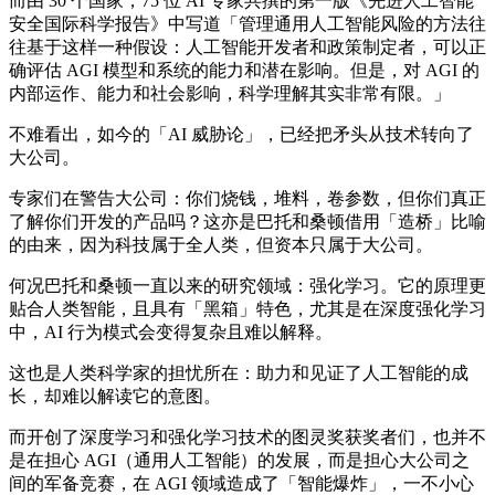
而由 30 个国家，75 位 AI 专家共撰的第一版《先进人工智能
安全国际科学报告》中写道「管理通用人工智能风险的方法往
往基于这样一种假设：人工智能开发者和政策制定者，可以正
确评估 AGI 模型和系统的能力和潜在影响。但是，对 AGI 的
内部运作、能力和社会影响，科学理解其实非常有限。」
不难看出，如今的「AI 威胁论」，已经把矛头从技术转向了
大公司。
专家们在警告大公司：你们烧钱，堆料，卷参数，但你们真正
了解你们开发的产品吗？这亦是巴托和桑顿借用「造桥」比喻
的由来，因为科技属于全人类，但资本只属于大公司。
何况巴托和桑顿一直以来的研究领域：强化学习。它的原理更
贴合人类智能，且具有「黑箱」特色，尤其是在深度强化学习
中，AI 行为模式会变得复杂且难以解释。
这也是人类科学家的担忧所在：助力和见证了人工智能的成
长，却难以解读它的意图。
而开创了深度学习和强化学习技术的图灵奖获奖者们，也并不
是在担心 AGI（通用人工智能）的发展，而是担心大公司之
间的军备竞赛，在 AGI 领域造成了「智能爆炸」，一不小心