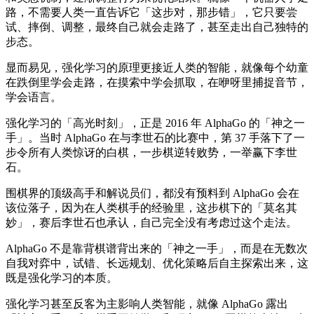
路，不需要人类一直告诉它「这步对，那步错」，它只要尝
试、摔倒、调整，最终自己就会走路了，甚至走出自己独特的
步态。
显而易见，强化学习的原理更接近人类的智能，就像每个幼童
在跌倒里学会走路，在摸索中学会抓取，在咿呀里捕捉音节，
学会语言。
强化学习的「高光时刻」，正是 2016 年 AlphaGo 的「神之一
手」。当时 AlphaGo 在与李世石的比赛中，第 37 手落下了一
步令所有人类惊讶的白棋，一步棋逆转败势，一举赢下李世
石。
围棋界的顶级高手和解说员们，都没有预料到 AlphaGo 会在
该位落子，因为在人类棋手的经验里，这步棋下的「莫名其
妙」，赛后李世石也承认，自己完全没有考虑过这个走法。
AlphaGo 不是靠背棋谱背出来的「神之一手」，而是在无数次
自我对弈中，试错、长远规划、优化策略后自主探索出来，这
既是强化学习的本质。
强化学习甚至反客为主影响人类智能，就像 AlphaGo 露出