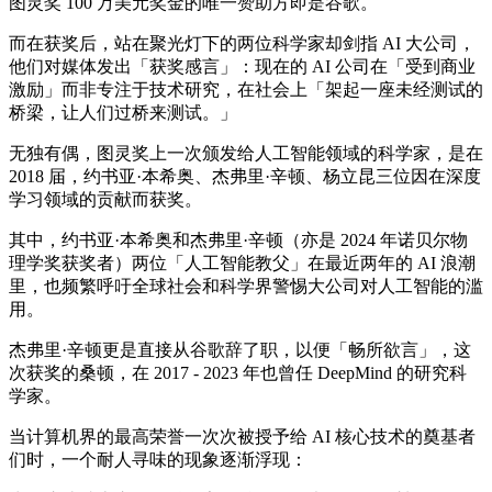
图灵奖 100 万美元奖金的唯一赞助方即是谷歌。
而在获奖后，站在聚光灯下的两位科学家却剑指 AI 大公司，
他们对媒体发出「获奖感言」：现在的 AI 公司在「受到商业
激励」而非专注于技术研究，在社会上「架起一座未经测试的
桥梁，让人们过桥来测试。」
无独有偶，图灵奖上一次颁发给人工智能领域的科学家，是在
2018 届，约书亚·本希奥、杰弗里·辛顿、杨立昆三位因在深度
学习领域的贡献而获奖。
其中，约书亚·本希奥和杰弗里·辛顿（亦是 2024 年诺贝尔物
理学奖获奖者）两位「人工智能教父」在最近两年的 AI 浪潮
里，也频繁呼吁全球社会和科学界警惕大公司对人工智能的滥
用。
杰弗里·辛顿更是直接从谷歌辞了职，以便「畅所欲言」，这
次获奖的桑顿，在 2017 - 2023 年也曾任 DeepMind 的研究科
学家。
当计算机界的最高荣誉一次次被授予给 AI 核心技术的奠基者
们时，一个耐人寻味的现象逐渐浮现：