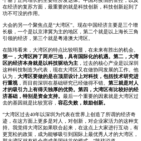
个基于正向增长的主要经济发达体。中国对疫情的管控，以及
在经济的复苏方面，最重要的就是科技创新，科技创新起到了
功不可没的作用。
大会的另一个聚焦点是“大湾区”。现在中国经济主要是三个增
长极，一个是以京津冀为主的地区，第二个就是以上海长三角
引领的经济，第三个就是粤港澳大湾区。
在陈玮看来，大湾区的特点比较明显，在未来有胜出的机会。
第一，大湾区跨了两岸三地，具有国际化的机遇。第二，大湾
区的经济本身就是以科技驱动为主
，过去的核心产业是以深圳
这种科技制造为代表，现在大湾区又在做协同发展的工作。他
认为，
大湾区要做的是在顶层设计上对科技，包括技术研究进
行重视
，而目前深圳在基础研究已经做得不错。
第三就是对人
才的吸引力上有得天独厚的优势。第四，大湾区有比较好的经
济基础，特别是资金支持。
最后一个重要的因素就是大湾区过
去的基因就是比较宽容，
容忍失败，鼓励创新。
“大湾区过去40年以深圳为代表在世界上创造了所谓的经济奇
迹，在这方面上更多是对人，对创新，对企业家活力的这种支
持。我觉得大湾区如果联合起来，在这点上大家进行互动，有
更宽松的政策，成为能够吸引到国际上最优秀人才的大湾区，
那大湾区就有机会变成美国硅谷的模式。”陈玮说道。