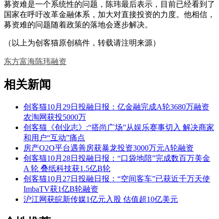
募资难是一个系统性的问题，陈玮最后表示，目前已经看到了
国家在呼吁改革金融体系，加大对直接投资的力度。他相信，
募资难的问题随着政策的落地会逐步解决。
（以上为创客猫原创稿件，转载请注明来源）
东方富海
陈玮
融资
相关新闻
创客猫10月29日投融日报：亿金融完成A轮3680万融资
农淘网获投5000万
创客猫《创业志》:“搭尚广场”从娱乐赛事切入 解决商家
和用户“互动”痛点
房产O2O平台遇善房获暴龙投资3000万元A轮融资
创客猫10月28日投融日报：“口袋地陪”完成数百万美金
A 轮 叠纸科技获1.5亿B轮
创客猫10月27日投融日报：“空间客车”已获近千万天使
ImbaTV获1亿B轮融资
沪江网获皖新传媒1亿元入股 估值超10亿美元