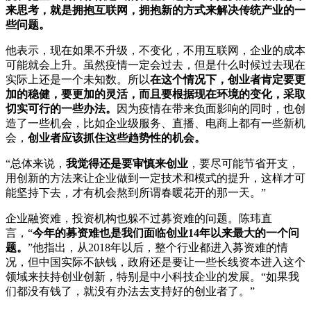
来思考，就是拥抱互联网，拥抱新的方式来解决传统产业的一
些问题。
他表示，现在如果不升级，不变化，不用互联网，企业的成本
可能就会上升。虽然疫情一定会过去，但是什么时候过去现在
实际上还是一个未知数。所以
在这个情况下，创业者肯定要更
加的稳健，要更加的灵活，而且要根据现在环境的变化，采取
切实可行的一些办法。
因为疫情在带来负面影响的同时，也创
造了一些机会，比如企业级服务、直播、电商上都有一些新机
会，
创业者应该抓住这些趋势性的机会。
“总体来说，
我觉得还是要审慎来创业
，要尽可能节省开支，
用创新的方法来让企业做到一定技术和模式的提升，这样才可
能坚持下去，才有机会熬到所谓春暖花开的那一天。”
企业融资难，投资机构也躲不过募资难的问题。陈玮直
言，“
今年的募资难也是我们面临创业14年以来最大的一个问
题。
”他指出，从2018年以后，整个行业都进入募资难的情
况，但中国实际不缺钱，政府还是要让一些长线资本进入这个
领域来扶持创业创新，特别是中小科技企业的发展。“如果我
们都没有钱了，就没有办法去支持好的创业者了。”