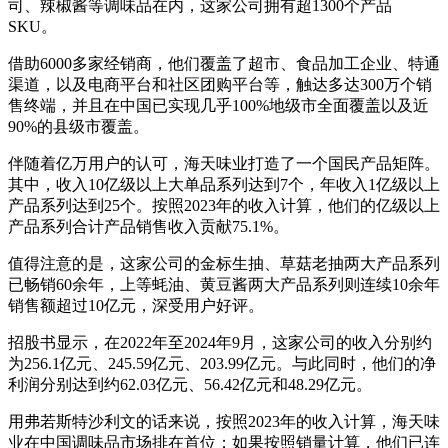
司、辣椒酱等调味品在内，这家公司拥有超1300个产品
SKU。
借助6000多家经销商，他们覆盖了超市、食品加工企业、特通
渠道，以及电商平台和社区团购平台等，触达多达300万个销
售终端，并且在中国已实现几乎100%地级市全面覆盖以及近
90%的县级市覆盖。
伴随着亿万用户的认可，海天味业打造了一个国民产品矩阵。
其中，收入10亿级以上大单品系列达到7个，年收入1亿级以上
产品系列达到25个。按照2023年的收入计算，他们的亿级以上
产品系列合计产品销售收入贡献75.1%。
值得注意的是，这家公司的金标生抽、草菇老抽两大产品系列
已畅销60余年，上等蚝油、黄豆酱两大产品系列则连续10余年
销售额超过10亿元，深受用户好评。
招股书显示，在2022年至2024年9月，这家公司的收入分别约
为256.1亿元、245.59亿元、203.99亿元。与此同时，他们的净
利润分别达到约62.03亿元、56.42亿元和48.29亿元。
用弗若斯特沙利文的话来说，按照2023年的收入计算，海天味
业在中国调味品市场排在首位；如果按照销量计算，他们已连