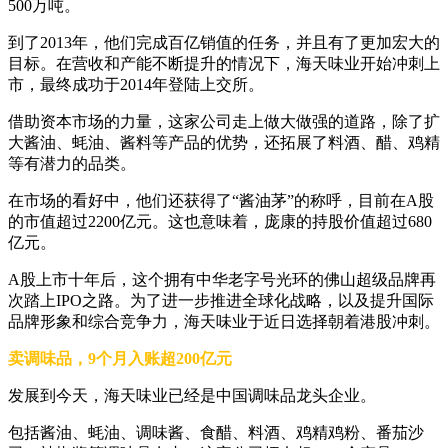
500万吨。
到了2013年，他们完成百亿销值的任务，并且有了更加宏大的
目标。在营收和产能不断提升的情况下，海天味业开始冲刺上
市，最终成功于2014年登陆上交所。
借助资本市场的力量，这家公司走上做大做强的道路，除了扩
大酱油、蚝油、酱料等产品的优势，还拓展了料酒、醋、鸡精
等有潜力的品类。
在市场的看好中，他们还获得了“酱油茅”的称呼，目前在A股
的市值超过2200亿元。这也意味着，庞康的持股价值超过680
亿元。
A股上市十年后，这个拥有中华老字号光环的佛山超级品牌再
次踏上IPO之路。为了进一步推进全球化战略，以及提升国际
品牌形象和综合竞争力，海天味业于近日选择朝着港股冲刺。
卖调味品，9个月入账超200亿元
发展到今天，海天味业已经是中国调味品龙头企业。
包括酱油、蚝油、调味酱、食醋、料酒、鸡精鸡粉、番茄沙