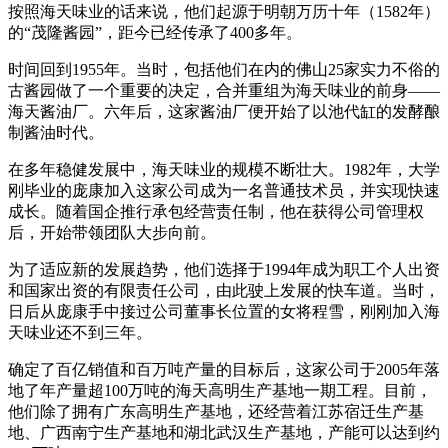
按照海天味业的话来说，他们起源于明朝万历十年（1582年）
的“茂隆酱园”，距今已经传承了400多年。
时间回到1955年。当时，包括他们在内的佛山25家实力不俗的
古酱园做了一个重要的决定，合并重组为海天味业的前身——
海天酱油厂。六年后，这家酱油厂便开始了以池代缸的发酵酿
制酱油时代。
在多年稳健发展中，海天味业的规模不断壮大。1982年，大学
刚毕业的庞康加入这家公司成为一名普通技术员，并实现快速
成长。随着国企推行承包经营责任制，他在获得公司管理权
后，开始带领团队大步向前。
为了适应新的发展趋势，他们选择于1994年成为职工个人出资
和国家出资的有限责任公司，由此驶上发展的快车道。当时，
日后从庞康手中接过公司董事长位置的女将程雪，刚刚加入海
天味业还不到三年。
确定了百亿销值和百万吨产量的目标后，这家公司于2005年落
地了年产量超100万吨的海天高明生产基地一期工程。目前，
他们除了拥有广东高明生产基地，还经营着江苏宿迁生产基
地、广西南宁生产基地和湖北武汉生产基地，产能可以达到约