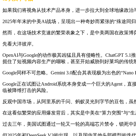
如果我们将视角从技术产品本身，进一步拉大到全球地缘政治与宏
2025年年末的中美AI战场，呈现出一种奇妙而紧张的“殊途同
然而，在这场技术竞速的繁荣表象之下，是中美两国在政策博
先看大洋彼岸。
OpenAI与Google的动作极其凶猛且具有侵略性。ChatG
扼住了短视频内容生产的咽喉，甚至开始威胁到好莱坞的传统
Google同样不可忽略。Gemini 3.0配合其表现极为出色的“Na
Google正在试图让Android系统本身变成一个巨大的Age
临被降维打击的风险。
反观中国市场，从阿里系的千问、蚂蚁灵光到字节的豆包，虽
在这看似繁荣的应用爆发背后，其实是中美在“算力突围”与“生
过去三年，美国试图通过一轮又一轮的高端芯片禁令，锁死中国
但2025年初DeepSeek V3的出现，以及国内其他头部模