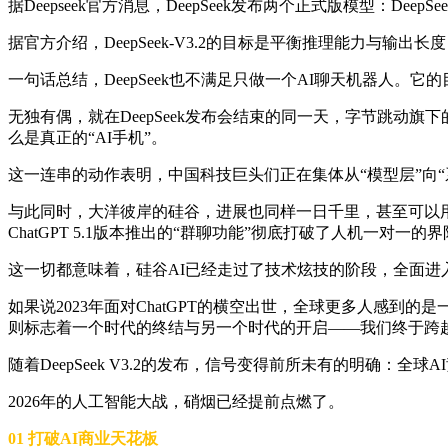
据Deepseek官方消息，DeepSeek发布两个正式版模型：DeepSeek-V3.
据官方介绍，DeepSeek-V3.2的目标是平衡推理能力与输出
一句话总结，DeepSeek也不满足只做一个AI聊天机器人。它
无独有偶，就在DeepSeek发布会结束的同一天，字节跳动
么是真正的“AI手机”。
这一连串的动作表明，中国科技巨头们正在集体从“模型层”向“
与此同时，大洋彼岸的硅谷，进展也同样一日千里，甚至可以用惊心动
ChatGPT 5.1版本推出的“群聊功能”彻底打破了人机一对
这一切都意味着，硅谷AI已经走过了技术炫技的阶段，全面进
如果说2023年面对ChatGPT的横空出世，全球更多人感到
则标志着一个时代的终结与另一个时代的开启——我们终于跨
随着DeepSeek V3.2的发布，信号变得前所未有的明确：
2026年的人工智能大战，硝烟已经提前点燃了。
01 打破AI商业天花板