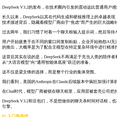
DeepSeek V3.2的发布，在技术圈内引发的震动远比普通用户
长久以来，DeepSeek以其在代码生成和硬核推理上的卓越表现
技术描述背后，隐藏着模型厂商由于“焦虑”而产生的巨大战略
过去两年，我们习惯了对着一个聊天框输入提示词，然后等待AI
用户开始疲惫于在不同的窗口间复制粘贴，企业开始抱怨AI无法真正闭
的推出，大概率是为了配合主模型在特定复杂环境中进行精准
这背后其实在说的是，DeepSeek不再满足于充当人类的陪
从“大语言模型”向“通用智能体底座”跃迁的准备。
这不仅是梁文锋的选择，而是整个行业的集体突围。
我们看到，美国的Anthropic在Claude后续版本中疯狂加强
在Chat时代，模型厂商被锁在聊天框里，应用层被套壳公司把
DeepSeek V3.2和豆包们，不是想做你的聊天杀时间
引擎。
02 入口争夺战