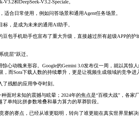
2和DeepSeek-V3.2-Speciale。
长度，适合日常使用，例如问答场景和通用Agent任务场景。
的目标，是成为未来的通用AI助手。
旗下的豆包手机助手也宣布了重大升级，直接越过所有超级APP
系统层”跃迁。
魄来形容。Google的Gemini 3.0发布仅一周，就以其惊
一的界限，而Sora下载人数的持续攀升，更是让视频生成领域的竞争
入了残酷的应用争夺时刻。
的是一种面对未知的震撼与眩晕；2024年的焦点是“百模大战”，各
越了单纯比拼参数堆叠和暴力算力的草莽阶段。
全球AI竞赛的赛点，已经从谁更聪明，转向了谁更能在真实世界里解