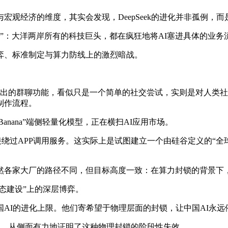
观经济的维度，其实会发现，DeepSeek的进化并非孤例，
归”：大洋两岸所有的科技巨头，都在疯狂地将AI塞进具体的业务流
弈、标准制定与算力防线上的激烈暗战。
PT 5.1推出的群聊功能，看似只是一个简单的社交尝试，实则是对人类
制作流程。
no Banana”端侧轻量化模型，正在横扫AI应用市场。
nt，直接绕过APP调用服务。这实际上是试图建立一个由硅谷定义的
然各家大厂的路径不同，但目标高度一致：在算力封锁的背景下，
态建设”上的深层博弈。
AI的进化上限。他们寄希望于物理层面的封锁，让中国AI永远
型的迭代，从侧面有力地证明了这种物理封锁的阶段性失效。