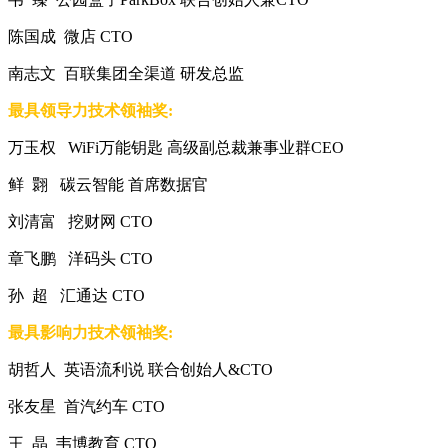
陈国成 微店 CTO
南志文 百联集团全渠道 研发总监
最具领导力技术领袖奖:
万玉权 WiFi万能钥匙 高级副总裁兼事业群CEO
鲜 翾 碳云智能 首席数据官
刘清富 挖财网 CTO
章飞鹏 洋码头 CTO
孙 超 汇通达 CTO
最具影响力技术领袖奖:
胡哲人 英语流利说 联合创始人&CTO
张友星 首汽约车 CTO
王 晶 韦博教育 CTO