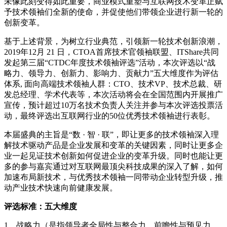
未像此刻变得如此重要，商业模式重塑与互联网技术变革正赋
予技术领袖们全新的使命，并促使他们带领企业进行新一轮的
创新变革。
基于上述背景，为树立行业典范，引领新一轮技术创新浪潮，
2019年12月 21 日，CTOA首席技术官领袖联盟、ITShare共同
发起第三届“CTDC年度技术领袖评选”活动，本次评选以“战
略力、领导力、创新力、影响力、贡献力”五大维度作为评估
体系, 面向高端技术领袖人群：CTO、技术VP、技术总裁、研
发总经理、学术代表等，本次活动将会在全国范围内开展推广
宣传，预计超过10万名技术负责人关注并参与本次评选投票活
动，最终评选出互联网行业的50位优秀技术领袖进行表彰。
本届盛典的主旨是“数 · 智 · 联”，即让更多的技术领袖深入理
解技术驱动产品是企业发展和变革的关键因素，同时让更多企
业一起见证技术创新如何促进企业的变革升级。同时也能让更
多的参与嘉宾通过对互联网最顶尖科技成果的深入了解，如何
加速布局新技术，与优秀技术领袖一同带动企业转型升级，推
动产业技术快速向前健康发展。
评选标准：五大维度
1、战略力（是指领导者全局性与整合力、前瞻性与预见力、