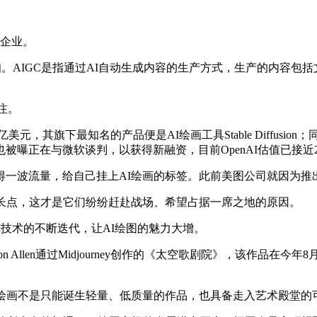
星企业。
熟知。AIGC是指通过AI自动生成内容的生产方式，生产的内容
关注。
10亿美元，其旗下最知名的产品便是AI绘画工具Stable Diffusio
也被曝正在与微软谈判，以获得新融资，目前OpenAI估值已接近2
一波流量，给自己挂上AI绘画的标签。此前美图公司就因为推出M
增长点，这才是它们纷纷赶赴战场、希望占据一席之地的原因。
来AI技术的不断迭代，让AI绘图的魅力大增。
n Allen通过Midjourney创作的《太空歌剧院》，该作品
I绘画不是只能诞生轻量、低质量的作品，也具备走入艺术殿堂的