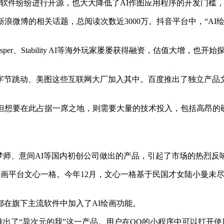
ion为代表的软件纷纷进行开源，也大大降低了AI作图应用程序的开发
浪微博的相关话题，总阅读次数近3000万。抖音平台中，“AI绘
er、Stability AI等海外玩家屡屡获得融资，估值大增，
节跳动、美图这些互联网大厂加入其中。百度推出了独立产品文
但想要在此占据一席之地，则需要大量的技术投入，包括高昂的
、盗梦师、意间AI等国内初创公司做出的产品，引起了市场的热烈反
绘画平台文心一格。今年12月，文心一格基于民国才女陆小曼未
在旗下主流软件中加入了AI绘画功能。
usion模型推出了“异次元的我”这一产品。用户在QQ的小程序中可以